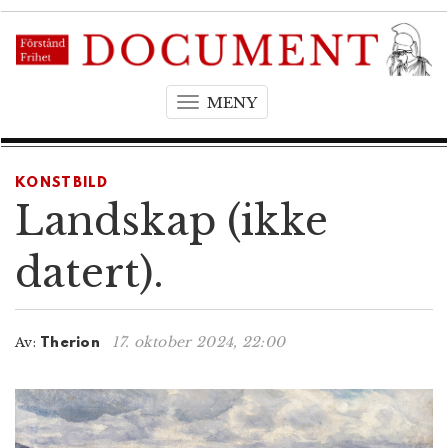
MENY
T
o
g
g
KONSTBILD
l
Landskap (ikke
e
n
datert).
a
v
i
17. oktober 2024, 22:00
Av:
Therion
g
a
t
i
o