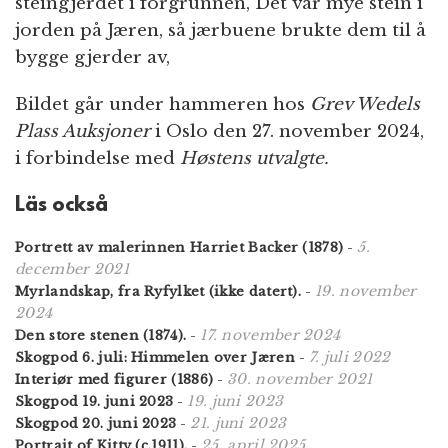
steingjerdet i forgrunnen, Det var mye stein i
jorden på Jæren, så jærbuene brukte dem til å
bygge gjerder av,
Bildet går under hammeren hos
Grev Wedels
Plass Auksjoner
i Oslo den 27. november 2024,
i forbindelse med
Høstens utvalgte.
Läs också
5.
Portrett av malerinnen Harriet Backer (1878)
-
december 2021
19. november
Myrlandskap, fra Ryfylket (ikke datert).
-
2024
17. november 2024
Den store stenen (1874).
-
7. juli 2022
Skogpod 6. juli: Himmelen over Jæren
-
30. november 2021
Interiør med figurer (1886)
-
19. juni 2023
Skogpod 19. juni 2023
-
21. juni 2023
Skogpod 20. juni 2023
-
25. april 2025
Portrait of Kitty (c.1911).
-