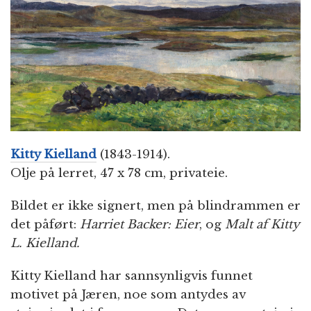
n
Kitty Kielland
(1843-1914).
Olje på lerret, 47 x 78 cm, privateie.
Bildet er ikke signert, men på blindrammen er
det påført:
Harriet Backer: Eier
, og
Malt af Kitty
L. Kielland.
Kitty Kielland har sannsynligvis funnet
motivet på Jæren, noe som antydes av