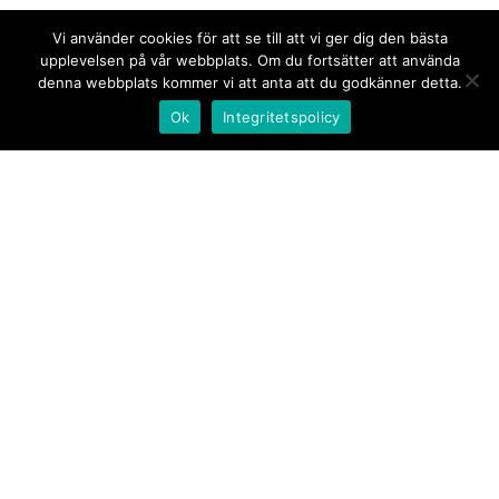
Vi använder cookies för att se till att vi ger dig den bästa
upplevelsen på vår webbplats. Om du fortsätter att använda
denna webbplats kommer vi att anta att du godkänner detta.
Ok
Integritetspolicy
Kontakt/tips oss
Om oss
Document.se
Första sidan
·
Nyheter
·
Kommentarer
·
Utrikes
·