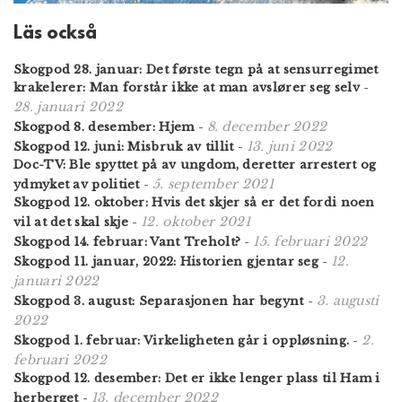
Läs också
Skogpod 28. januar: Det første tegn på at sensurregimet
krakelerer: Man forstår ikke at man avslører seg selv
-
28. januari 2022
8. december 2022
Skogpod 8. desember: Hjem
-
13. juni 2022
Skogpod 12. juni: Misbruk av tillit
-
Doc-TV: Ble spyttet på av ungdom, deretter arrestert og
5. september 2021
ydmyket av politiet
-
Skogpod 12. oktober: Hvis det skjer så er det fordi noen
12. oktober 2021
vil at det skal skje
-
15. februari 2022
Skogpod 14. februar: Vant Treholt?
-
12.
Skogpod 11. januar, 2022: Historien gjentar seg
-
januari 2022
3. augusti
Skogpod 3. august: Separasjonen har begynt
-
2022
2.
Skogpod 1. februar: Virkeligheten går i oppløsning.
-
februari 2022
Skogpod 12. desember: Det er ikke lenger plass til Ham i
13. december 2022
herberget
-