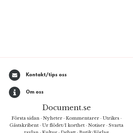
Kontakt/tips oss
Om oss
Document.se
Första sidan
·
Nyheter
·
Kommentarer
·
Utrikes
·
Gästskribent
·
Ur flödet/I korthet
·
Notiser
·
Svarta
tavlan
·
Kultur
·
Debatt
·
Butik/Förlag