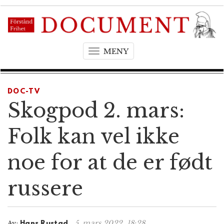
MENY
T
o
g
g
DOC-TV
l
Skogpod 2. mars:
e
n
Folk kan vel ikke
a
v
noe for at de er født
i
g
russere
a
t
i
o
5. mars 2022, 18:28
Av:
Hans Rustad