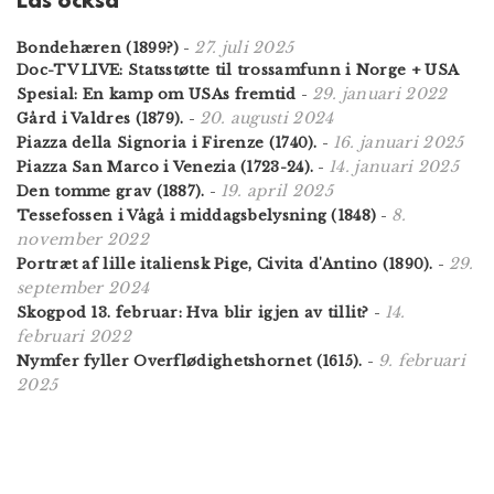
Läs också
27. juli 2025
Bondehæren (1899?)
-
Doc-TV LIVE: Statsstøtte til trossamfunn i Norge + USA
29. januari 2022
Spesial: En kamp om USAs fremtid
-
20. augusti 2024
Gård i Valdres (1879).
-
16. januari 2025
Piazza della Signoria i Firenze (1740).
-
14. januari 2025
Piazza San Marco i Venezia (1723-24).
-
19. april 2025
Den tomme grav (1887).
-
8.
Tessefossen i Vågå i middagsbelysning (1848)
-
november 2022
29.
Portræt af lille italiensk Pige, Civita d'Antino (1890).
-
september 2024
14.
Skogpod 13. februar: Hva blir igjen av tillit?
-
februari 2022
9. februari
Nymfer fyller Overflødighetshornet (1615).
-
2025