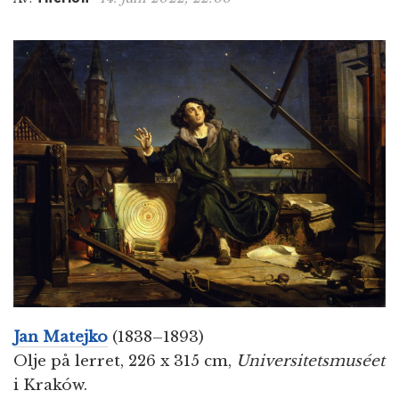
n
Jan Matejko
(1838–1893)
Olje på lerret, 226 x 315 cm,
Universitetsmuséet
i Kraków.