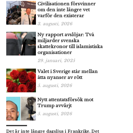
Civilisationen försvinner
om den inte längre vet
varför den existerar
3. augusti, 2026
Ny rapport avslöjar: Två
miljarder svenska
skattekronor till islamistiska
organisationer
29. januari, 2025
Valet i Sverige står mellan
åtta nyanser av rött
5. augusti, 2026
Nytt attentatsförsök mot
Trump avvärjt
5. augusti, 2026
Det är inte längre dagsljus i Frankrike. Det