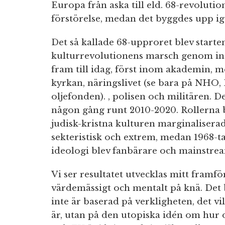
Europa från aska till eld. 68-revoluti
förstörelse, medan det byggdes upp ig
Det så kallade 68-upproret blev start
kulturrevolutionens marsch genom ins
fram till idag, först inom akademin, me
kyrkan, näringslivet (se bara på NHO
oljefonden). , polisen och militären.
någon gång runt 2010-2020. Rollerna b
judisk-kristna kulturen marginaliser
sekteristisk och extrem, medan 1968-ta
ideologi blev fanbärare och mainstre
Vi ser resultatet utvecklas mitt framfö
värdemässigt och mentalt på knä. Det b
inte är baserad på verkligheten, det v
är, utan på den utopiska idén om hur 