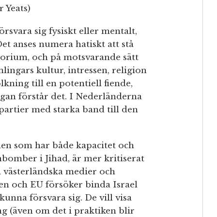
 Yeats)
örsvara sig fysiskt eller mentalt,
Det anses numera hatiskt att stå
itorium, och på motsvarande sätt
lingars kultur, intressen, religion
kning till en potentiell fiende,
dogan förstår det. I Nederländerna
 partier med starka band till den
lden som har både kapacitet och
nbomber i Jihad, är mer kritiserat
i västerländska medier och
en och EU försöker binda Israel
kunna försvara sig. De vill visa
ing (även om det i praktiken blir