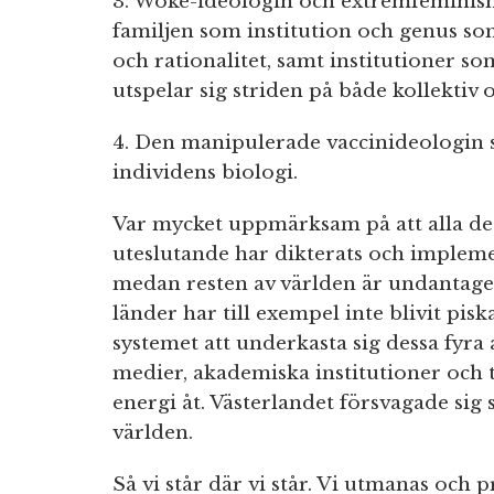
3. Woke-ideologin och extremfeminis
familjen som institution och genus so
och rationalitet, samt institutioner so
utspelar sig striden på både kollektiv o
4. Den manipulerade vaccinideologin 
individens biologi.
Var mycket uppmärksam på att alla de
uteslutande har dikterats och implemen
medan resten av världen är undantage
länder har till exempel inte blivit pis
systemet att underkasta sig dessa fyr
medier, akademiska institutioner och 
energi åt. Västerlandet försvagade sig s
världen.
Så vi står där vi står. Vi utmanas och 