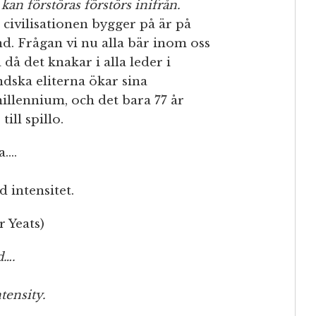
 kan förstöras förstörs inifrån.
civilisationen bygger på är på
und. Frågan vi nu alla bär inom oss
då det knakar i alla leder i
dska eliterna ökar sina
millennium, och det bara 77 år
till spillo.
a….
 intensitet.
 Yeats)
d….
tensity.