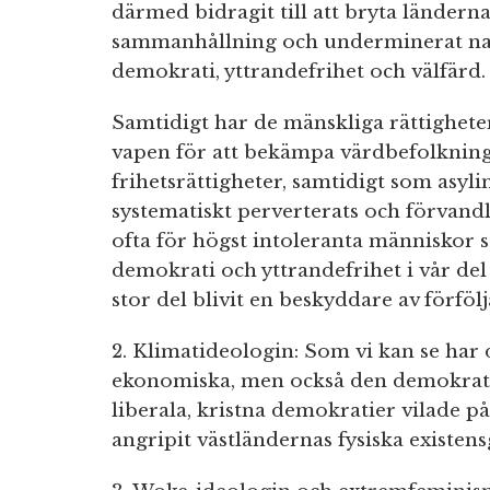
därmed bidragit till att bryta ländern
sammanhållning och underminerat nat
demokrati, yttrandefrihet och välfärd.
Samtidigt har de mänskliga rättigheter
vapen för att bekämpa värdbefolkning
frihetsrättigheter, samtidigt som asyli
systematiskt perverterats och förvandl
ofta för högst intoleranta människo
demokrati och yttrandefrihet i vår del a
stor del blivit en beskyddare av förfölj
2. Klimatideologin: Som vi kan se har 
ekonomiska, men också den demokrati
liberala, kristna demokratier vilade på
angripit västländernas fysiska existen