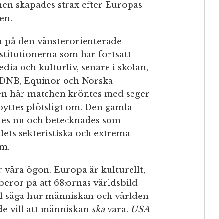
onen skapades strax efter Europas
en.
en på den vänsterorienterade
titutionerna som har fortsatt
dia och kulturliv, senare i skolan,
, DNB, Equinor och Norska
 Den här matchen kröntes med seger
yttes plötsligt om. Den gamla
ades nu och betecknades som
lets sekteristiska och extrema
am.
r våra ögon. Europa är kulturellt,
eror på att 68:ornas världsbild
ill säga hur människan och världen
de vill att människan
ska
vara.
USA