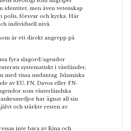
mens ideologi som angriper
m identitet, men även vetenskap
m polis, försvar och kyrka. Här
ch individuell nivå.
som är ett direkt angrepp på
ssa fyra slagord/agendor
terats systematiskt i västländer,
n med vissa undantag. Islamiska
kade av EU, FN, Davos eller FN-
a agendor som västerländska
tankesmedjor har ägnat all sin
jälvt och stärkte resten av
pressas inte bara av Kina och