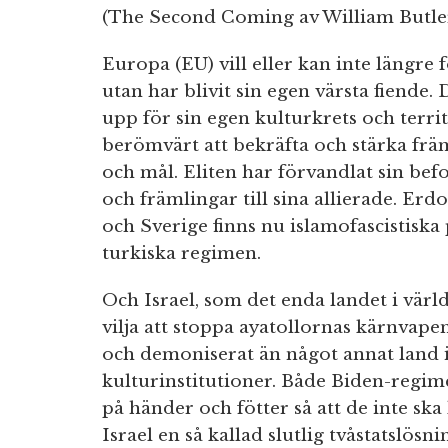
(The Second Coming av William Butler
Europa (EU) vill eller kan inte längre f
utan har blivit sin egen värsta fiende. 
upp för sin egen kulturkrets och terr
berömvärt att bekräfta och stärka främ
och mål. Eliten har förvandlat sin befol
och främlingar till sina allierade. Er
och Sverige finns nu islamofascistiska
turkiska regimen.
Och Israel, som det enda landet i vär
vilja att stoppa ayatollornas kärnvape
och demoniserat än något annat land 
kulturinstitutioner. Både Biden-regim
på händer och fötter så att de inte ska 
Israel en så kallad slutlig tvåstatslösn