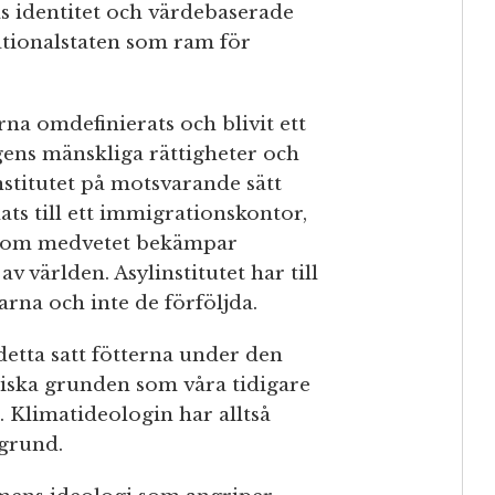
as identitet och värdebaserade
ionalstaten som ram för
na omdefinierats och blivit ett
ens mänskliga rättigheter och
nstitutet på motsvarande sätt
ats till ett immigrationskontor,
r som medvetet bekämpar
v världen. Asylinstitutet har till
arna och inte de förföljda.
detta satt fötterna under den
ska grunden som våra tidigare
. Klimatideologin har alltså
sgrund.