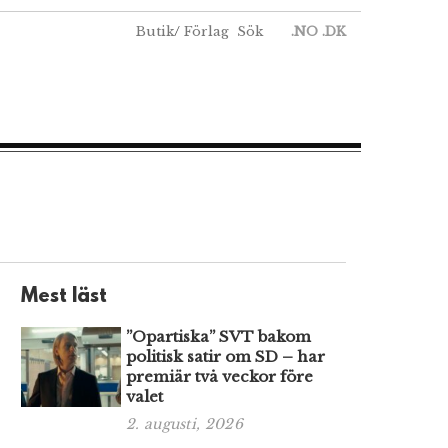
Butik
/
Förlag
Sök
.NO
.DK
Mest läst
”Opartiska” SVT bakom
politisk satir om SD – har
premiär två veckor före
valet
2. augusti, 2026