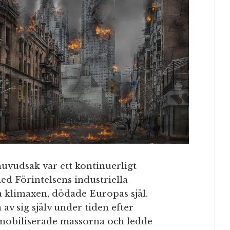
huvudsak var ett kontinuerligt
d Förintelsens industriella
 klimaxen, dödade Europas själ.
v sig själv under tiden efter
 mobiliserade massorna och ledde