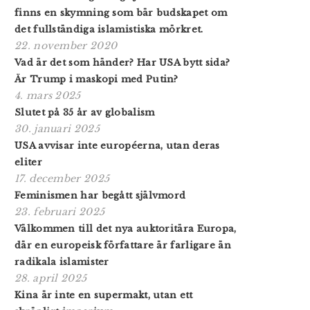
finns en skymning som bär budskapet om
det fullständiga islamistiska mörkret.
22. november 2020
Vad är det som händer? Har USA bytt sida?
Är Trump i maskopi med Putin?
4. mars 2025
Slutet på 35 år av globalism
30. januari 2025
USA avvisar inte européerna, utan deras
eliter
17. december 2025
Feminismen har begått självmord
23. februari 2025
Välkommen till det nya auktoritära Europa,
där en europeisk författare är farligare än
radikala islamister
28. april 2025
Kina är inte en supermakt, utan ett