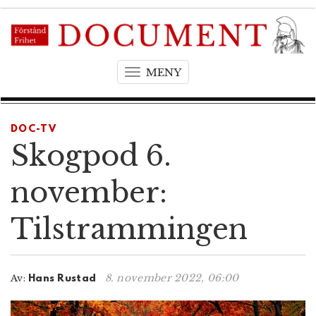
MENY
T
o
g
g
DOC-TV
l
Skogpod 6.
e
n
november:
a
v
Tilstrammingen
i
g
a
t
8. november 2022, 06:00
Av:
Hans Rustad
i
o