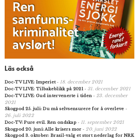
Läs också
18. december 2021
Doc-TV LIVE: Imperiet
-
31. december 2021
Doc-TV LIVE: Tilbakeblikk på 2021
-
23. december
Doc-TV LIVE: Gud intervenerte i tiden
-
2021
Skogpod 25. juli: Du må selvsensurere for å overleve
-
26. juli 2022
11. september 2021
Doc-TV: Pure evil. Ren ondskap
-
20. juni 2022
Skogpod 20. juni: Alle krisers mor
-
Skogpod 3. oktober: Brasil-valg et stort nederlag for NRK