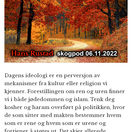
n
Dagens ideologi er en perversjon av
mekanismer fra kultur eller religion vi
kjenner. Forestillingen om ren og uren finner
vi i både jødedommen og islam. Tenk deg
kosher og haram overført på politikken, hvor
de som sitter med makten bestemmer hvem
som er rene og hvem som er urene og
fortjener å støtes ut. Det skjer allerede.