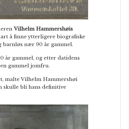
leren
Vilhelm Hammershøis
lart å finne ytterligere biografiske
g barnløs nær 90 år gammel.
 30 år gammel, og etter datidens
 en gammel jomfru.
 tatt, malte Vilhelm Hammershøi
 skulle bli hans definitive