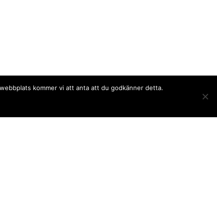
a webbplats kommer vi att anta att du godkänner detta.
Följ oss