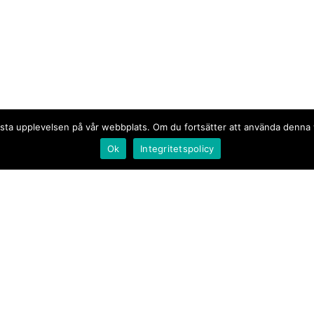
n bästa upplevelsen på vår webbplats. Om du fortsätter att använda denn
Ok
Integritetspolicy
Document.se
Första sidan
·
Nyheter
·
Kommentarer
·