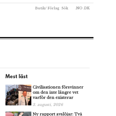
Butik
/
Förlag
Sök
.NO
.DK
Mest läst
Civilisationen försvinner
om den inte längre vet
varför den existerar
3. augusti, 2026
Ny rapport avslöjar: Två