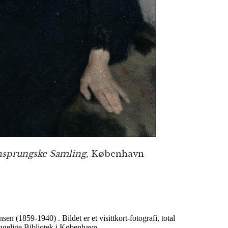
sprungske Samling,
København