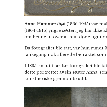
Anna Hammershøi
(1866-1955) var ma
(1864-1916) yngre søster. Jeg har ikke k
om henne ut over at hun døde ugift o
Da fotografiet ble tatt, var hun rundt
tankegang nok allerede betraktet som
I 1885, snaut ti år før fotografiet ble
dette portrettet av sin søster Anna, som
kunstneriske gjennombrudd.