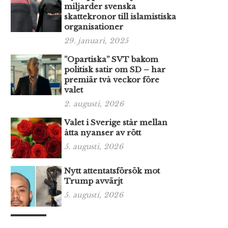
miljarder svenska
skattekronor till islamistiska
organisationer
29. januari, 2025
”Opartiska” SVT bakom
politisk satir om SD – har
premiär två veckor före
valet
2. augusti, 2026
Valet i Sverige står mellan
åtta nyanser av rött
5. augusti, 2026
Nytt attentatsförsök mot
Trump avvärjt
5. augusti, 2026