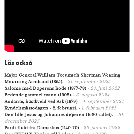
Läs också
Major General William Tecumseh Sherman Wearing
21. september 2025
Mourning Armband (1865).
-
24. juni 2022
Salome med Døperens hode (1877-78)
-
3. augusti 2024
Bedende gammel mann (1902).
-
4. september 2024
Andante, høstkveld ved Ask (1879).
-
1. februari 2021
Kyndelsmässodagen - 2. februari.
-
20.
Den lille Jesus og Johannes døperen (1620-tallet).
-
december 2025
29. januari 2022
Pauli flukt fra Damaskus (1140-70)
-