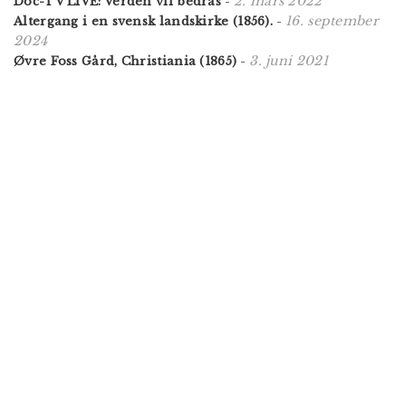
2. mars 2022
Doc-TV LIVE: Verden vil bedras
-
16. september
Altergang i en svensk landskirke (1856).
-
2024
3. juni 2021
Øvre Foss Gård, Christiania (1865)
-