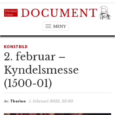
MENY
T
o
g
g
KONSTBILD
l
2. februar –
e
n
Kyndelsmesse
a
v
(1500-01)
i
g
a
t
1. februari 2023, 22:00
Av:
Therion
i
o