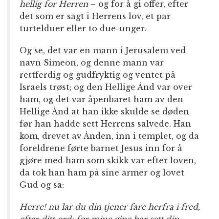
hellig for Herren
– og for å gi offer, efter
det som er sagt i Herrens lov, et par
turtelduer eller to due-unger.
Og se, det var en mann i Jerusalem ved
navn Simeon, og denne mann var
rettferdig og gudfryktig og ventet på
Israels trøst; og den Hellige Ånd var over
ham, og det var åpenbaret ham av den
Hellige Ånd at han ikke skulde se døden
før han hadde sett Herrens salvede. Han
kom, drevet av Ånden, inn i templet, og da
foreldrene førte barnet Jesus inn for å
gjøre med ham som skikk var efter loven,
da tok han ham på sine armer og lovet
Gud og sa:
Herre! nu lar du din tjener fare herfra i fred,
efter ditt ord; for mine øine har sett din