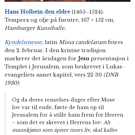
Hans Holbein den eldre
(1465–1524).
Tempera og olje på furutre, 167 × 152 cm,
Hamburger Kunsthalle.
Kyndelsmesse
,
latin
Missa candelarum
feires
den 2. februar. I den kristne tradisjon
markerer det årsdagen for
Jesu
presentasjon i
Templet i Jerusalem, som beskrevet i Lukas-
evangeliets annet kapitel, vers 22-39
(DNB
1930)
:
Og da deres renselses-dager efter Mose
lov var til ende, førte de ham op til
Jerusalem for å stille ham frem for Herren
– som det er skrevet i Herrens lov:
Alt
mannkjønn som åpner mors liv, skal kalles