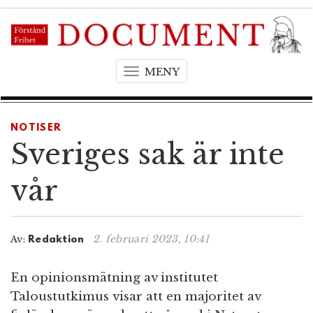
MENY
T
o
g
g
NOTISER
l
Sveriges sak är inte
e
n
vår
a
v
i
2. februari 2023, 10:41
Av:
Redaktion
g
a
t
En opinionsmätning av institutet
i
Taloustutkimus visar att en majoritet av
o