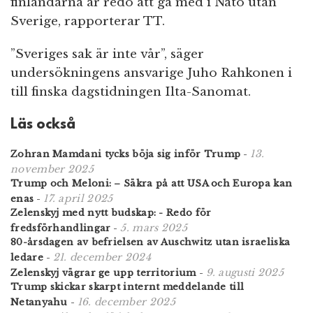
finländarna är redo att gå med i Nato utan
n
Sverige, rapporterar TT.
”Sveriges sak är inte vår”, säger
undersökningens ansvarige Juho Rahkonen i
till finska dagstidningen Ilta-Sanomat.
Läs också
13.
Zohran Mamdani tycks böja sig inför Trump
-
november 2025
Trump och Meloni: – Säkra på att USA och Europa kan
17. april 2025
enas
-
Zelenskyj med nytt budskap: - Redo för
5. mars 2025
fredsförhandlingar
-
80-årsdagen av befrielsen av Auschwitz utan israeliska
21. december 2024
ledare
-
9. augusti 2025
Zelenskyj vägrar ge upp territorium
-
Trump skickar skarpt internt meddelande till
16. december 2025
Netanyahu
-