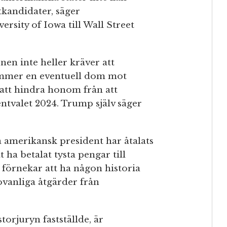
tkandidater, säger
rsity of Iowa till Wall Street
en inte heller kräver att
kommer en eventuell dom mot
att hindra honom från att
ntvalet 2024. Trump själv säger
a amerikansk president har åtalats
t ha betalat tysta pengar till
förnekar att ha någon historia
 ovanliga åtgärder från
orjuryn fastställde, är