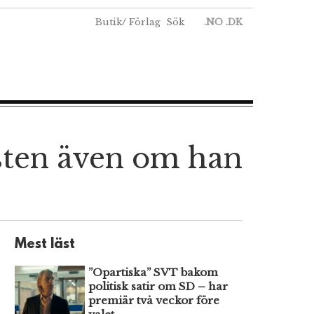
Butik
/
Förlag
Sök
.NO
.DK
sten även om han
Mest läst
”Opartiska” SVT bakom
politisk satir om SD – har
premiär två veckor före