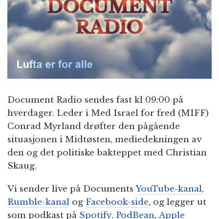
n
Document Radio sendes fast kl 09:00 på
hverdager. Leder i Med Israel for fred (MIFF)
Conrad Myrland drøfter den pågående
situasjonen i Midtøsten, mediedekningen av
den og det politiske bakteppet med Christian
Skaug.
Vi sender live på Documents
YouTube-kanal
,
Rumble-kanal
og
Facebook-side
, og legger ut
som podkast på
Spotify
,
PodBean
,
Apple