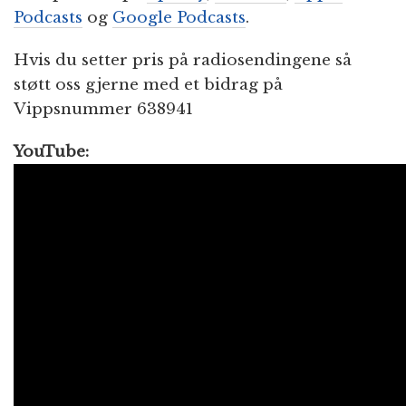
Podcasts
og
Google Podcasts
.
Hvis du setter pris på radiosendingene så
støtt oss gjerne med et bidrag på
Vippsnummer 638941
YouTube: