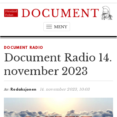
MENY
T
o
g
g
DOCUMENT RADIO
l
Document Radio 14.
e
n
november 2023
a
v
i
14. november 2023, 10:03
Av:
Redaksjonen
g
a
t
i
o