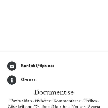
Kontakt/tips oss
Om oss
Document.se
Första sidan
·
Nyheter
·
Kommentarer
·
Utrikes
·
Gästskribent
·
Ur flödet/I korthet
·
Notiser
·
Svarta