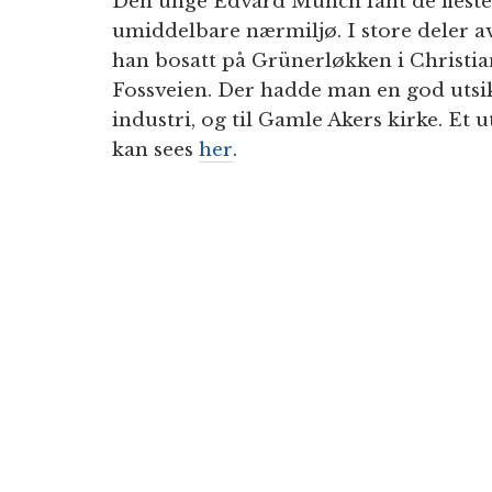
Den unge Edvard Munch fant de fleste a
umiddelbare nærmiljø. I store deler 
han bosatt på Grünerløkken i Christian
Fossveien. Der hadde man en god utsik
industri, og til Gamle Akers kirke. Et u
kan sees
her
.