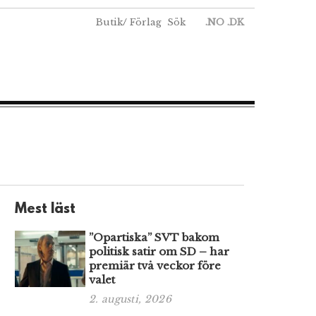
Butik
/
Förlag
Sök
.NO
.DK
Mest läst
”Opartiska” SVT bakom
politisk satir om SD – har
premiär två veckor före
valet
2. augusti, 2026