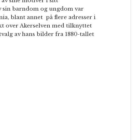
v sine motiver i sitt
av sin barndom og ungdom var
ia, blant annet på flere adresser i
t over Akerselven med tilknyttet
tvalg av hans bilder fra 1880-tallet