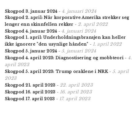
4. januari 2024
Skogpod 3. januar 2024
-
Skogpod 2. april: Når korporative Amerika strekker seg
2. april 2022
lenger enn skinnfellen rekker
-
4. januari 2024
Skogpod 4. januar 2024
-
Skogpod 1. april: Underholdningsbransjen kan heller
1. april 2022
ikke ignorere "den usynlige hånden"
-
5. januari 2024
Skogpod 5. januar 2024
-
4.
Skogpod 4. april 2023: Diagnostisering og mobbteori
-
april 2023
5. april
Skogpod 5. april 2023: Trump oraklene i NRK
-
2023
22. april 2023
Skogpod 21. april 2023
-
16. april 2023
Skogpod 16. april 2023
-
17. april 2023
Skogpod 17. april 2023
-