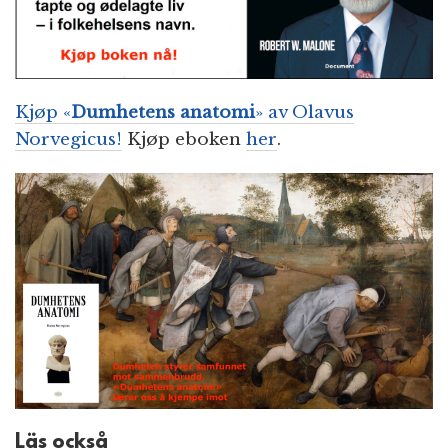
Kjøp «
Dumhetens anatomi
» av Olavus
Norvegicus!
Kjøp eboken
her
.
Läs också