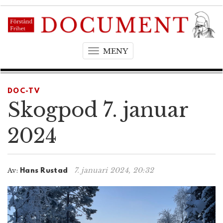
MENY
T
o
g
g
DOC-TV
l
Skogpod 7. januar
e
n
2024
a
v
i
7. januari 2024, 20:32
Av:
Hans Rustad
g
a
t
i
o