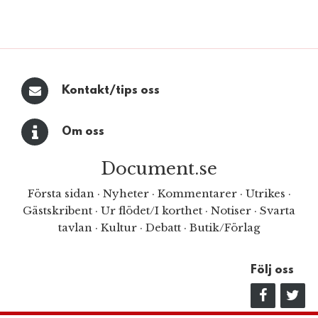
Kontakt/tips oss
Om oss
Document.se
Första sidan
·
Nyheter
·
Kommentarer
·
Utrikes
·
Gästskribent
·
Ur flödet/I korthet
·
Notiser
·
Svarta
tavlan
·
Kultur
·
Debatt
·
Butik/Förlag
Följ oss