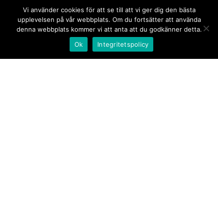
Vi använder cookies för att se till att vi ger dig den bästa
upplevelsen på vår webbplats. Om du fortsätter att använda
denna webbplats kommer vi att anta att du godkänner detta.
Ok
Integritetspolicy
Kontakt/tips oss
Om oss
Document.se
Första sidan
·
Nyheter
·
Kommentarer
·
Utrikes
·