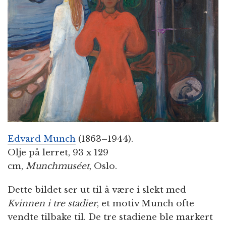
n
Edvard Munch
(1863–1944).
Olje på lerret, 93 x 129
cm,
Munchmuséet
, Oslo.
Dette bildet ser ut til å være i slekt med
Kvinnen i tre stadier
, et motiv Munch ofte
vendte tilbake til. De tre stadiene ble markert