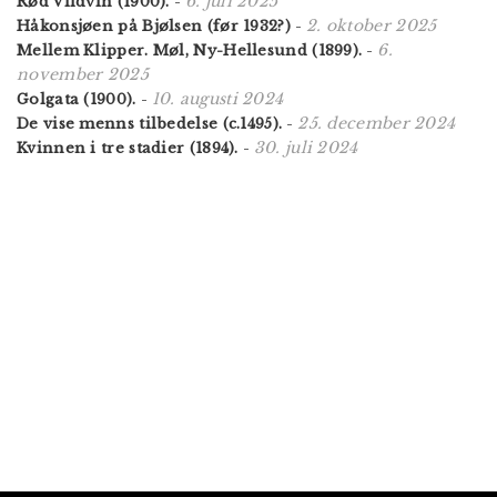
6. juli 2025
Rød Vildvin (1900).
-
2. oktober 2025
Håkonsjøen på Bjølsen (før 1932?)
-
6.
Mellem Klipper. Møl, Ny-Hellesund (1899).
-
november 2025
10. augusti 2024
Golgata (1900).
-
25. december 2024
De vise menns tilbedelse (c.1495).
-
30. juli 2024
Kvinnen i tre stadier (1894).
-