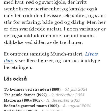
med hvit, rød og svart kjole, der hvitt
symboliserer uerfarenhet og kanskje også
naivitet, rødt den bevisste seksualitet, og svart
står for erfaring, både god og dårlig. Men her
er den svartkledde utelatt. I noen varianter er
det også inkludert en noe forpint manns-
skikkelse ved siden av de tre damer.
Et omtrent samtidig Munch-maleri,
Livets
dan
s
viser flere figurer, og kan sies å utdype
beretningen.
Läs också
31. juli 2024
To kvinner ved stranden (1898).
-
9. december 2025
Tre gamle damer (1922).
-
11. december 2025
Madonna (1895/1902).
-
3. augusti 2024
Bedende gammel mann (1902).
-