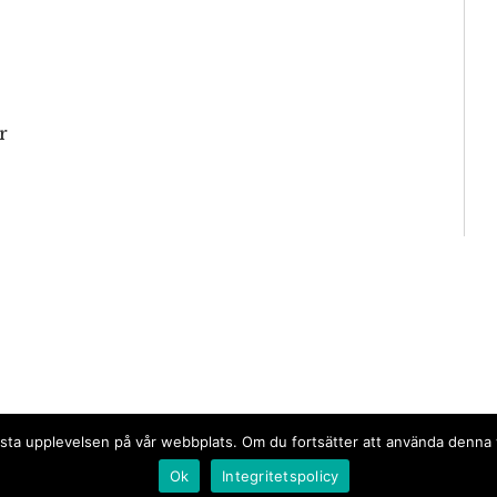
r
n bästa upplevelsen på vår webbplats. Om du fortsätter att använda denn
Ok
Integritetspolicy