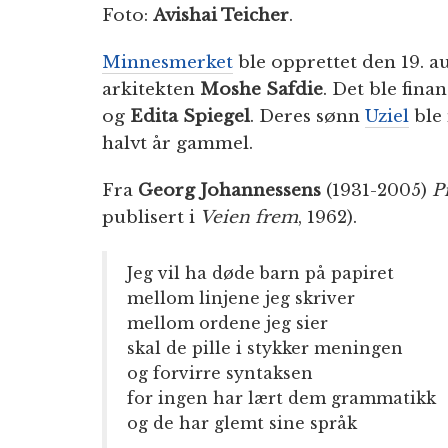
Foto:
Avishai Teicher
.
Minnesmerket
ble opprettet den 19. a
arkitekten
Moshe Safdie
. Det ble fina
og
Edita Spiegel
. Deres sønn
Uziel
ble 
halvt år gammel.
Fra
Georg Johannessens
(1931-2005)
Pr
publisert i
Veien frem
, 1962).
Jeg vil ha døde barn på papiret
mellom linjene jeg skriver
mellom ordene jeg sier
skal de pille i stykker meningen
og forvirre syntaksen
for ingen har lært dem grammatikk
og de har glemt sine språk