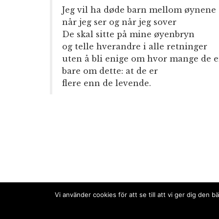
Jeg vil ha døde barn mellom øynene
når jeg ser og når jeg sover
De skal sitte på mine øyenbryn
og telle hverandre i alle retninger
uten å bli enige om hvor mange de e
bare om dette: at de er
flere enn de levende.
Vi använder cookies för att se till att vi ger dig de