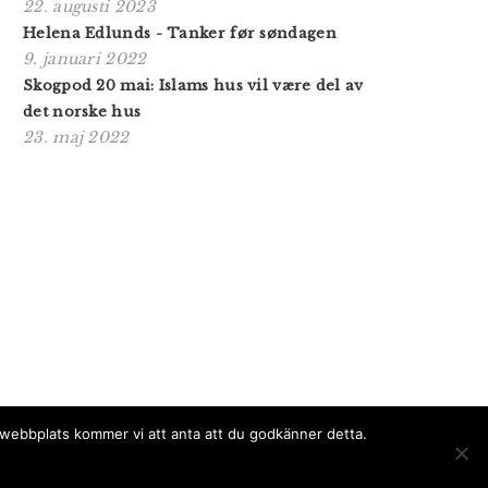
22. augusti 2023
Helena Edlunds - Tanker før søndagen
9. januari 2022
Skogpod 20 mai: Islams hus vil være del av
det norske hus
23. maj 2022
a webbplats kommer vi att anta att du godkänner detta.