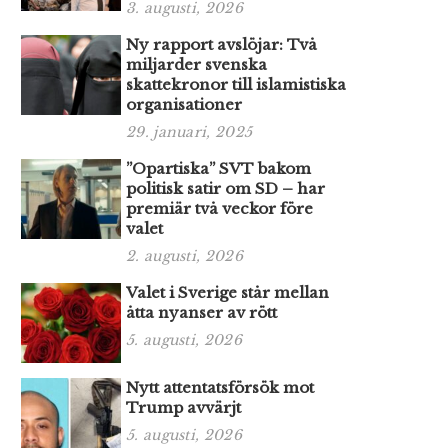
3. augusti, 2026
Ny rapport avslöjar: Två
miljarder svenska
skattekronor till islamistiska
organisationer
29. januari, 2025
”Opartiska” SVT bakom
politisk satir om SD – har
premiär två veckor före
valet
2. augusti, 2026
Valet i Sverige står mellan
åtta nyanser av rött
5. augusti, 2026
Nytt attentatsförsök mot
Trump avvärjt
5. augusti, 2026