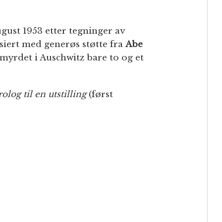
ugust 1953 etter tegninger av
nsiert med generøs støtte fra
Abe
myrdet i Auschwitz bare to og et
olog til en utstilling
(først