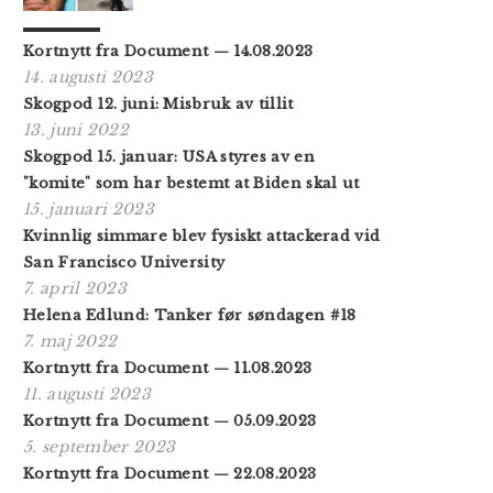
Kortnytt fra Document — 14.08.2023
14. augusti 2023
Skogpod 12. juni: Misbruk av tillit
13. juni 2022
Skogpod 15. januar: USA styres av en
"komite" som har bestemt at Biden skal ut
15. januari 2023
Kvinnlig simmare blev fysiskt attackerad vid
San Francisco University
7. april 2023
Helena Edlund: Tanker før søndagen #18
7. maj 2022
Kortnytt fra Document — 11.08.2023
11. augusti 2023
Kortnytt fra Document — 05.09.2023
5. september 2023
Kortnytt fra Document — 22.08.2023