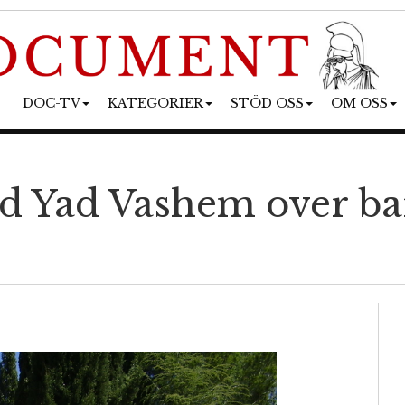
DOC-TV
KATEGORIER
STÖD OSS
OM OSS
 Yad Vashem over bar