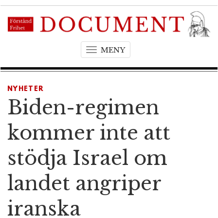
MENY
T
o
g
g
NYHETER
l
Biden-regimen
e
n
kommer inte att
a
v
stödja Israel om
i
g
landet angriper
a
t
iranska
i
o