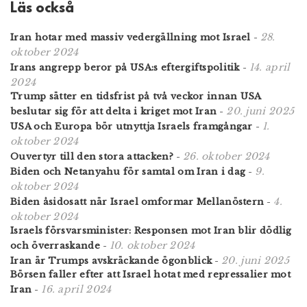
Läs också
28.
Iran hotar med massiv vedergällning mot Israel
-
oktober 2024
14. april
Irans angrepp beror på USA:s eftergiftspolitik
-
2024
Trump sätter en tidsfrist på två veckor innan USA
20. juni 2025
beslutar sig för att delta i kriget mot Iran
-
1.
USA och Europa bör utnyttja Israels framgångar
-
oktober 2024
26. oktober 2024
Ouvertyr till den stora attacken?
-
9.
Biden och Netanyahu för samtal om Iran i dag
-
oktober 2024
4.
Biden åsidosatt när Israel omformar Mellanöstern
-
oktober 2024
Israels försvars­minister: Responsen mot Iran blir dödlig
10. oktober 2024
och överraskande
-
20. juni 2025
Iran är Trumps avskräckande ögonblick
-
Börsen faller efter att Israel hotat med repressalier mot
16. april 2024
Iran
-