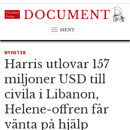
MENY
T
o
g
g
NYHETER
l
Harris utlovar 157
e
n
miljoner USD till
a
v
civila i Libanon,
i
g
Helene-offren får
a
t
vänta på hjälp
i
o