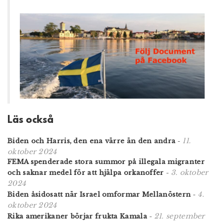
Läs också
11.
Biden och Harris, den ena värre än den andra
-
oktober 2024
FEMA spenderade stora summor på illegala migranter
3. oktober
och saknar medel för att hjälpa orkanoffer
-
2024
4.
Biden åsidosatt när Israel omformar Mellanöstern
-
oktober 2024
21. september
Rika amerikaner börjar frukta Kamala
-