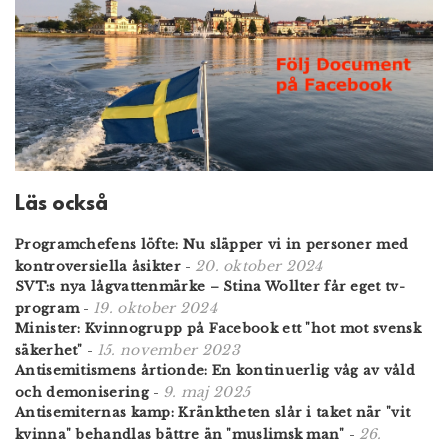
Läs också
Programchefens löfte: Nu släpper vi in personer med
20. oktober 2024
kontroversiella åsikter
-
SVT:s nya lågvattenmärke – Stina Wollter får eget tv-
19. oktober 2024
program
-
Minister: Kvinnogrupp på Facebook ett "hot mot svensk
15. november 2023
säkerhet"
-
Antisemitismens årtionde: En kontinuerlig våg av våld
9. maj 2025
och demonisering
-
Antisemiternas kamp: Kränktheten slår i taket när "vit
26.
kvinna" behandlas bättre än "muslimsk man"
-