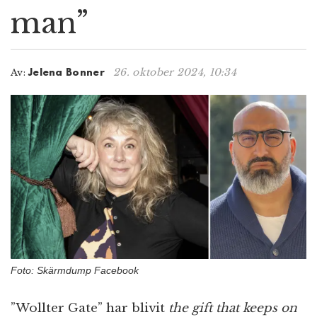
man”
n
26. oktober 2024, 10:34
Av:
Jelena Bonner
Foto: Skärmdump Facebook
”Wollter Gate” har blivit
the gift that keeps on