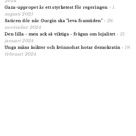
2024
1.
Gaza-uppropet är ett styrketest för regeringen
-
augusti 2025
26.
Satiren dör när Gurgin ska "leva framtiden"
-
november 2024
31.
Den lilla - men ack så viktiga - frågan om lojalitet
-
januari 2024
19.
Unga mäns åsikter och kvinnohat hotar demokratin
-
februari 2024