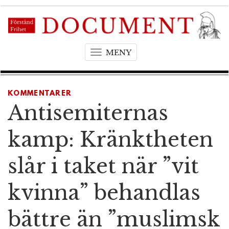
MENY
T
o
g
g
KOMMENTARER
l
Antisemiternas
e
n
kamp: Kränktheten
a
v
slår i taket när ”vit
i
g
kvinna” behandlas
a
t
bättre än ”muslimsk
i
o