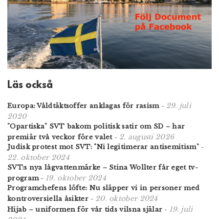
Läs också
29. juli
Europa: Våldtäktsoffer anklagas för rasism
-
2020
"Opartiska" SVT bakom politisk satir om SD – har
2. augusti 2026
premiär två veckor före valet
-
Judisk protest mot SVT: "Ni legitimerar antisemitism"
-
22. oktober 2024
SVT:s nya lågvattenmärke – Stina Wollter får eget tv-
19. oktober 2024
program
-
Programchefens löfte: Nu släpper vi in personer med
20. oktober 2024
kontroversiella åsikter
-
19. juli
Hijab – uniformen för vår tids vilsna själar
-