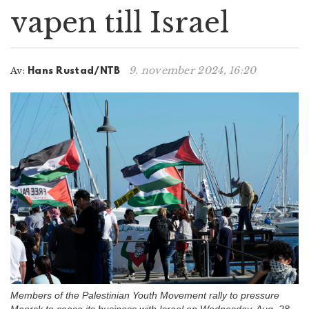
vapen till Israel
n
9. november 2024, 16:20
Av:
Hans Rustad/NTB
Members of the Palestinian Youth Movement rally to pressure