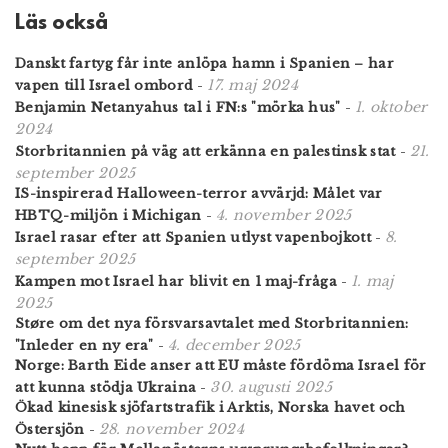
Läs också
Danskt fartyg får inte anlöpa hamn i Spanien – har
17. maj 2024
vapen till Israel ombord
-
1. oktober
Benjamin Netanyahus tal i FN:s "mörka hus"
-
2024
21.
Storbritannien på väg att erkänna en palestinsk stat
-
september 2025
IS-inspirerad Halloween-terror avvärjd: Målet var
4. november 2025
HBTQ-miljön i Michigan
-
8.
Israel rasar efter att Spanien utlyst vapenbojkott
-
september 2025
1. maj
Kampen mot Israel har blivit en 1 maj-fråga
-
2025
Støre om det nya försvarsavtalet med Storbritannien:
4. december 2025
"Inleder en ny era"
-
Norge: Barth Eide anser att EU måste fördöma Israel för
30. augusti 2025
att kunna stödja Ukraina
-
Ökad kinesisk sjöfartstrafik i Arktis, Norska havet och
28. november 2024
Östersjön
-