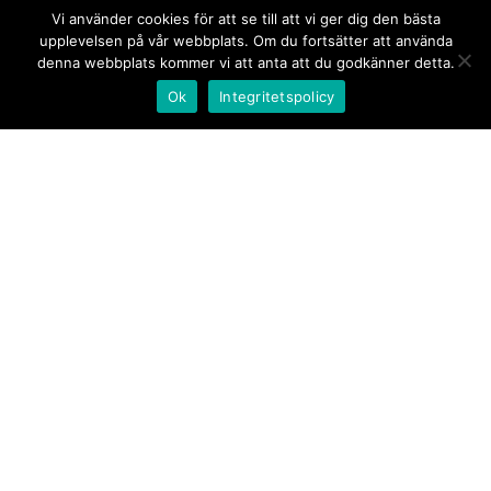
Vi använder cookies för att se till att vi ger dig den bästa
upplevelsen på vår webbplats. Om du fortsätter att använda
denna webbplats kommer vi att anta att du godkänner detta.
Ok
Integritetspolicy
Kontakt/tips oss
Om oss
Document.se
Första sidan
·
Nyheter
·
Kommentarer
·
Utrikes
·