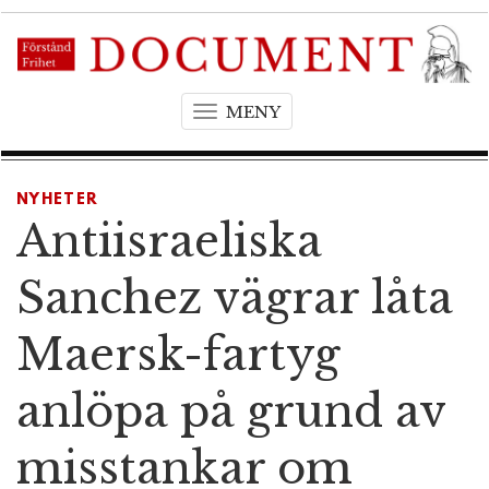
MENY
T
o
g
g
NYHETER
l
Antiisraeliska
e
n
Sanchez vägrar låta
a
v
Maersk-fartyg
i
g
anlöpa på grund av
a
t
misstankar om
i
o