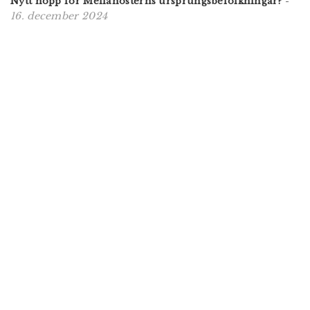
Nytt hopp för Mellanösterns ursprungsbefolkningar?
-
16. december 2024