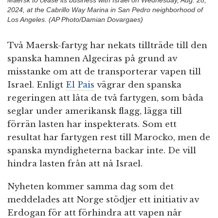
Maersk to cease its business with Israel on Wednesday, Aug. 28,
2024, at the Cabrillo Way Marina in San Pedro neighborhood of
Los Angeles. (AP Photo/Damian Dovargaes)
Två Maersk-fartyg har nekats tillträde till den
spanska hamnen Algeciras på grund av
misstanke om att de transporterar vapen till
Israel. Enligt
El Pais
vägrar den spanska
regeringen att låta de två fartygen, som båda
seglar under amerikansk flagg, lägga till
förrän lasten har inspekterats. Som ett
resultat har fartygen rest till Marocko, men de
spanska myndigheterna backar inte. De vill
hindra lasten från att nå Israel.
Nyheten kommer samma dag som det
meddelades att Norge stödjer ett initiativ av
Erdogan för att förhindra att vapen når