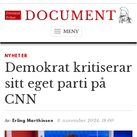
MENY
T
o
g
g
NYHETER
l
Demokrat kritiserar
e
n
sitt eget parti på
a
v
CNN
i
g
a
t
8. november 2024, 18:00
Av:
Erling Marthinsen
i
o