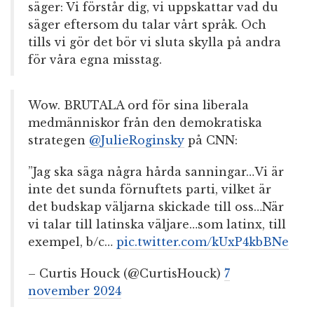
säger: Vi förstår dig, vi uppskattar vad du
säger eftersom du talar vårt språk. Och
tills vi gör det bör vi sluta skylla på andra
för våra egna misstag.
Wow. BRUTALA ord för sina liberala
medmänniskor från den demokratiska
strategen
@JulieRoginsky
på CNN:
”Jag ska säga några hårda sanningar…Vi är
inte det sunda förnuftets parti, vilket är
det budskap väljarna skickade till oss…När
vi talar till latinska väljare…som latinx, till
exempel, b/c…
pic.twitter.com/kUxP4kbBNe
– Curtis Houck (@CurtisHouck)
7
november 2024