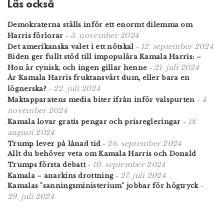
Läs också
Demokraterna ställs inför ett enormt dilemma om
3. november 2024
Harris förlorar
-
12. september 2024
Det amerikanska valet i ett nötskal
-
Biden ger fullt stöd till impopulära Kamala Harris: –
21. juli 2024
Hon är cynisk, och ingen gillar henne
-
Är Kamala Harris fruktansvärt dum, eller bara en
22. juli 2024
lögnerska?
-
4.
Maktapparatens media biter ifrån inför valspurten
-
november 2024
18.
Kamala lovar gratis pengar och prisregleringar
-
augusti 2024
26. september 2024
Trump lever på lånad tid
-
Allt du behöver veta om Kamala Harris och Donald
10. september 2024
Trumps första debatt
-
27. juli 2024
Kamala – anarkins drottning
-
Kamalas "sanningsministerium" jobbar för högtryck
-
29. juli 2024