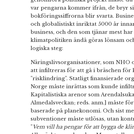
var pengarna kommer ifrån, de bryr 
bokföringssiffrorna blir svarta. Busi
och globalistiskt inriktat 5000 år inna
business, och den som tjänar mest har
klimatpolitiken ändå göras lönsam och
logiska steg:
Näringslivsorganisationer, som NHO 
att infiltreras för att gå i bräschen f
”risklindring”. Statligt finansierade 
Norge måste inrättas som kunde infil
Kapitalistiska arenor som Arendalsuka
Almedalsveckan; reds. anm.] måste förv
baserade på planekonomi. Och sist men
subventioner måste utlösas, utan kontr
”
Vem vill ha pengar för att bygga de klim