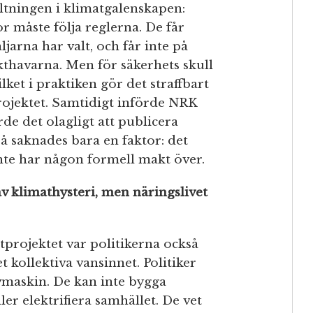
altningen i klimatgalenskapen:
r måste följa reglerna. De får
ljarna har valt, och får inte på
kthavarna. Men för säkerhets skull
lket i praktiken gör det straffbart
projektet. Samtidigt införde NRK
rde det olagligt att publicera
å saknades bara en faktor: det
inte har någon formell makt över.
v klimathysteri, men näringslivet
tprojektet var politikerna också
t kollektiva vansinnet. Politiker
vmaskin. De kan inte bygga
ler elektrifiera samhället. De vet