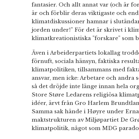
fantasier. Och allt annat var (och är f
är och förblir deras viktigaste och en
klimatdiskussioner hamnar i slutända
jorden under!” För det är skrivet i kli
klimatkreationistiska ”forskare” som be
Även i Arbeiderpartiets lokallag trodd
förnuft, sociala hänsyn, faktiska result
klimatpolitiken, tillsammans med fak
ansvar, men icke: Arbetare och andra so
så det dröjde inte länge innan hela org
Store Støre Ledarens religiösa klimat
idéer, ärvt från Gro Harlem Brundtlan
Samma sak hände i Høyre under Erna S
maktstrukturen av Miljøpartiet De Gr
klimatpolitik, något som MDG paradox