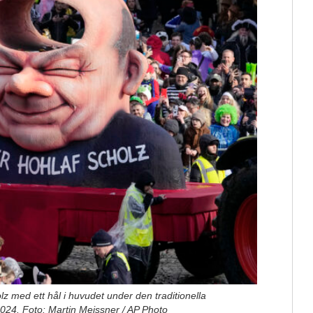
z med ett hål i huvudet under den traditionella
2024. Foto: Martin Meissner / AP Photo