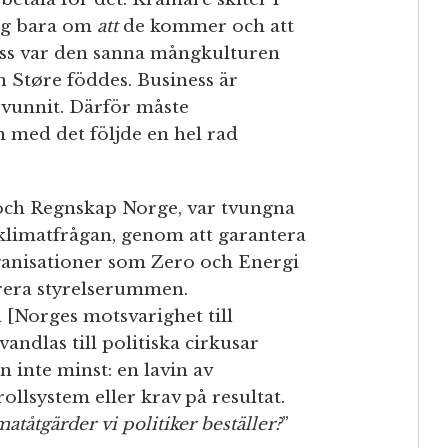
sig bara om
att
de kommer och att
ness var den sanna mångkulturen
n Støre föddes. Business är
 vunnit. Därför måste
 med det följde en hel rad
och Regnskap Norge, var tvungna
ör klimatfrågan, genom att garantera
organisationer som Zero och Energi
trera styrelserummen.
 [Norges motsvarighet till
andlas till politiska cirkusar
 inte minst: en lavin av
ollsystem eller krav på resultat.
atåtgärder vi politiker beställer?
”