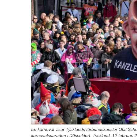
En karneval visar Tysklands förbundskansler Olaf Schol
karnevalsparaden i Düsseldorf, Tyskland, 12 februari 