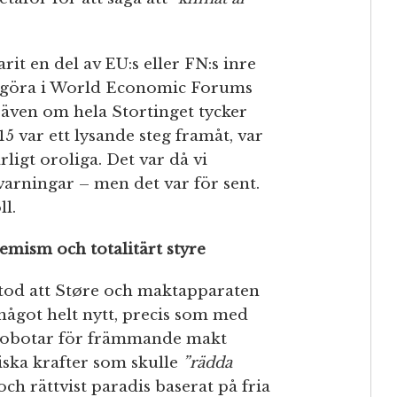
rit en del av EU:s eller FN:s inre
jänstgöra i World Economic Forums
 även om hela Stortinget tycker
5 var ett lysande steg framåt, var
rligt oroliga. Det var då vi
arningar – men det var för sent.
l.
emism och totalitärt styre
stod att Støre och maktapparaten
ågot helt nytt, precis som med
 robotar för främmande makt
iska krafter som skulle
”rädda
ch rättvist paradis baserat på fria