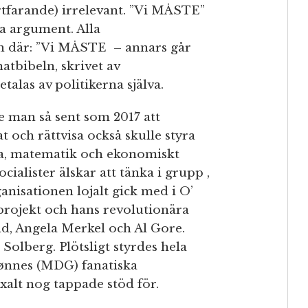
ortfarande) irrelevant. ”Vi MÅSTE”
da argument. Alla
n där: ”Vi MÅSTE – annars går
matbibeln, skrivet av
talas av politikerna själva.
e man så sent som 2017 att
at och rättvisa också skulle styra
ta, matematik och ekonomiskt
cialister älskar att tänka i grupp ,
anisationen lojalt gick med i O’
projekt och hans revolutionära
d, Angela Merkel och Al Gore.
olberg. Plötsligt styrdes hela
ønnes (MDG) fanatiska
alt nog tappade stöd för.