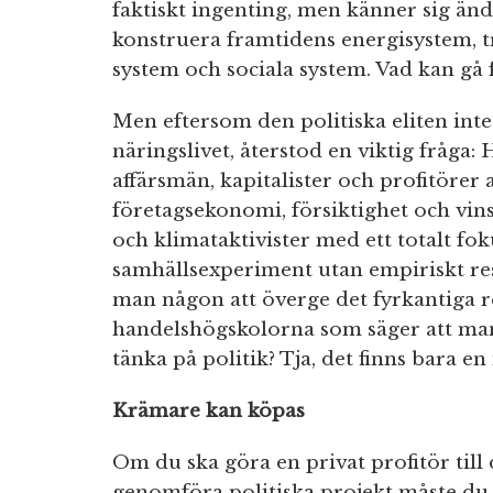
faktiskt ingenting, men känner sig änd
konstruera framtidens energisystem, 
system och sociala system. Vad kan gå f
Men eftersom den politiska eliten int
näringslivet, återstod en viktig fråga:
affärsmän, kapitalister och profitörer
företagsekonomi, försiktighet och vinstf
och klimataktivister med ett totalt fok
samhällsexperiment utan empiriskt res
man någon att överge det fyrkantiga 
handelshögskolorna som säger att man s
tänka på politik? Tja, det finns bara en
Krämare kan köpas
Om du ska göra en privat profitör till d
genomföra politiska projekt måste du b