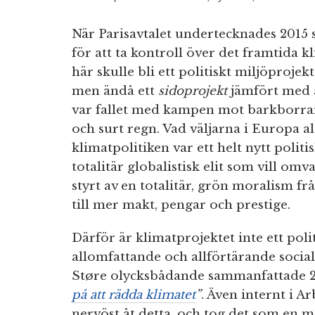
När Parisavtalet undertecknades 2015 st
för att ta kontroll över det framtida k
här skulle bli ett politiskt miljöprojek
men ändå ett
sidoprojekt
jämfört med al
var fallet med kampen mot barkborrar
och surt regn. Vad väljarna i Europa al
klimatpolitiken var ett helt nytt politi
totalitär globalistisk elit som vill omv
styrt av en totalitär, grön moralism f
till mer makt, pengar och prestige.
Därför är klimatprojektet inte ett polit
allomfattande och allförtärande socia
Støre olycksbådande sammanfattade 20
på att rädda klimatet
”
. Även internt i A
nervöst åt detta, och tog det som en me