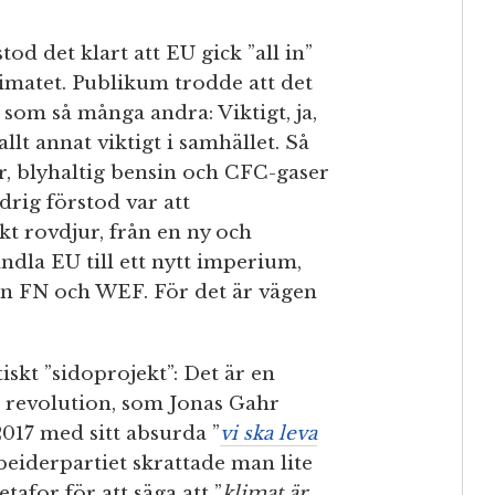
od det klart att EU gick ”all in”
limatet. Publikum trodde att det
t som så många andra: Viktigt, ja,
lt annat viktigt i samhället. Så
, blyhaltig bensin och CFC-gaser
drig förstod var att
skt rovdjur, från en ny och
andla EU till ett nytt imperium,
rån FN och WEF. För det är vägen
iskt ”sidoprojekt”: Det är en
l revolution, som Jonas Gahr
17 med sitt absurda ”
vi ska leva
rbeiderpartiet skrattade man lite
tafor för att säga att ”
klimat är