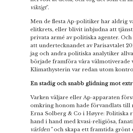
viktigt
”.
Men de flesta Ap-politiker har aldrig va
elitkrets, eller blivit inbjudna att t
privata armé av politiska agenter. Och
att undertecknandet av Parisavtalet 201
jag och andra politiska analytiker allva
började framföra våra välmotiverade v
Klimathysterin var redan utom kontrol
En stadig och snabb glidning mot extr
Varken väljare eller Ap-apparaten för
omkring honom hade förvandlats till n
Erna Solberg & Co i Høyre: Politiska
hand i hand med kvasi-religiösa, fanat
världen”
och skapa ett framtida grönt o