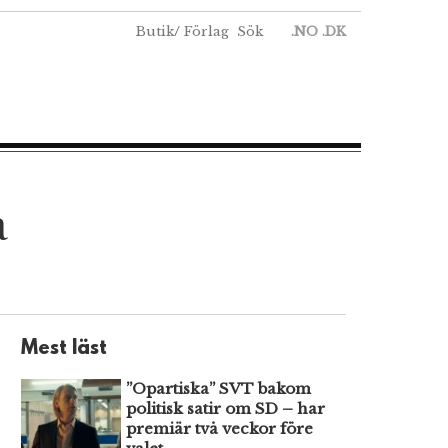
Butik
/
Förlag
Sök
.NO
.DK
a
Mest läst
”Opartiska” SVT bakom
politisk satir om SD – har
premiär två veckor före