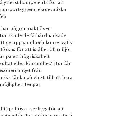
å ytterst kompetenta för att
transportsystem, ekonomiska
el?
e har någon makt över
 Hur skulle de få hårdnackade
 att ge upp sund och konservativ
okus för att istället bli miljö-
us på ett högriskabelt
ultat eller lönsamhet? Hur får
resonemanget från
ka tänka på vinst, till att bara
 möjlighet: Pengar.
itt politiska verktyg för att
etala för det. Krämare skiter i