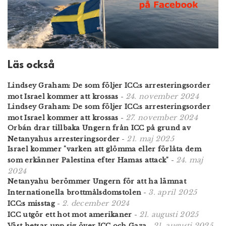
Läs också
Lindsey Graham: De som följer ICC:s arresteringsorder
24. november 2024
mot Israel kommer att krossas
-
Lindsey Graham: De som följer ICC:s arresteringsorder
27. november 2024
mot Israel kommer att krossas
-
Orbán drar tillbaka Ungern från ICC på grund av
21. maj 2025
Netanyahus arresterings­order
-
Israel kommer "varken att glömma eller förlåta dem
24. maj
som erkänner Palestina efter Hamas attack"
-
2024
Netanyahu berömmer Ungern för att ha lämnat
3. april 2025
Internationella brottmålsdomstolen
-
2. december 2024
ICC:s misstag
-
21. augusti 2025
ICC utgör ett hot mot amerikaner
-
21. augusti 2025
Väst hetsar upp sig över ICC och Gaza
-