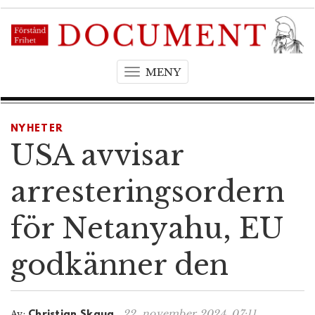
MENY
T
o
g
g
NYHETER
l
USA avvisar
e
n
arresteringsordern
a
v
för Netanyahu, EU
i
g
godkänner den
a
t
i
o
22. november 2024, 07:11
Av:
Christian Skaug