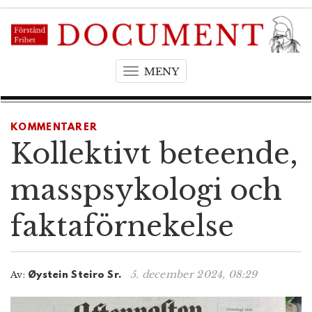
MENY
T
o
g
g
KOMMENTARER
l
Kollektivt beteende,
e
n
masspsykologi och
a
v
faktaförnekelse
i
g
a
t
5. december 2024, 08:29
Av:
Øystein Steiro Sr.
i
o