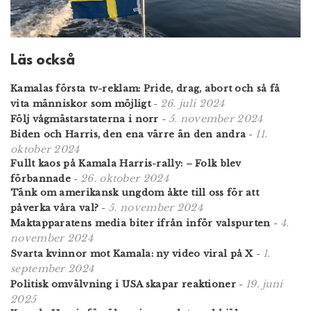
Läs också
Kamalas första tv-reklam: Pride, drag, abort och så få
26. juli 2024
vita människor som möjligt
-
5. november 2024
Följ vågmästarstaterna i norr
-
11.
Biden och Harris, den ena värre än den andra
-
oktober 2024
Fullt kaos på Kamala Harris-rally: – Folk blev
26. oktober 2024
förbannade
-
Tänk om amerikansk ungdom åkte till oss för att
5. november 2024
påverka våra val?
-
4.
Maktapparatens media biter ifrån inför valspurten
-
november 2024
1.
Svarta kvinnor mot Kamala: ny video viral på X
-
september 2024
19. juni
Politisk omvälvning i USA skapar reaktioner
-
2025