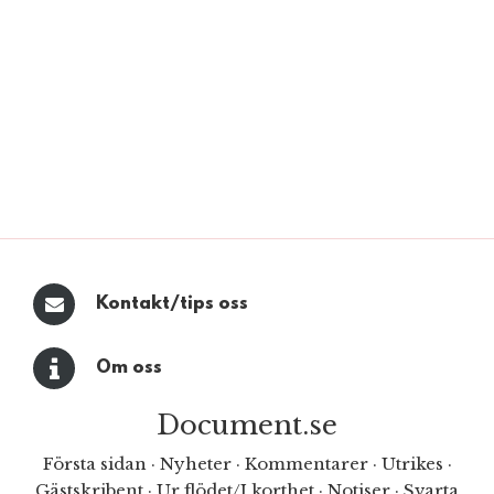
Kontakt/tips oss
Om oss
Document.se
Första sidan
·
Nyheter
·
Kommentarer
·
Utrikes
·
Gästskribent
·
Ur flödet/I korthet
·
Notiser
·
Svarta