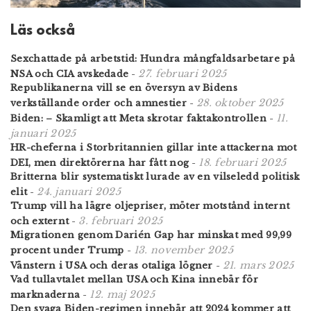
Läs också
Sexchattade på arbetstid: Hundra mångfaldsarbetare på
27. februari 2025
NSA och CIA avskedade
-
Republikanerna vill se en översyn av Bidens
28. oktober 2025
verkställande order och amnestier
-
11.
Biden: – Skamligt att Meta skrotar faktakontrollen
-
januari 2025
HR-cheferna i Storbritannien gillar inte attackerna mot
18. februari 2025
DEI, men direktörerna har fått nog
-
Britterna blir systematiskt lurade av en vilseledd politisk
24. januari 2025
elit
-
Trump vill ha lägre oljepriser, möter motstånd internt
3. februari 2025
och externt
-
Migrationen genom Darién Gap har minskat med 99,99
13. november 2025
procent under Trump
-
21. mars 2025
Vänstern i USA och deras otaliga lögner
-
Vad tullavtalet mellan USA och Kina innebär för
12. maj 2025
marknaderna
-
Den svaga Biden-regimen innebär att 2024 kommer att