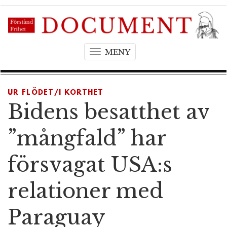
MENY
T
o
g
g
UR FLÖDET/I KORTHET
l
Bidens besatthet av
e
n
”mångfald” har
a
v
försvagat USA:s
i
g
relationer med
a
t
Paraguay
i
o