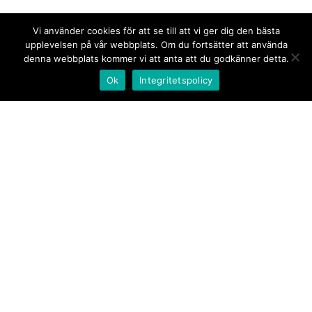
Vi använder cookies för att se till att vi ger dig den bästa
upplevelsen på vår webbplats. Om du fortsätter att använda
denna webbplats kommer vi att anta att du godkänner detta.
Ok
Integritetspolicy
Kontakt/tips oss
Om oss
Document.se