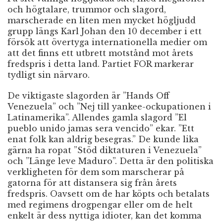
och högtalare, trummor och slagord,
marscherade en liten men mycket högljudd
grupp längs Karl Johan den 10 december i ett
försök att övertyga internationella medier om
att det finns ett utbrett motstånd mot årets
fredspris i detta land. Partiet FOR markerar
tydligt sin närvaro.
De viktigaste slagorden är ”Hands Off
Venezuela” och ”Nej till yankee-ockupationen i
Latinamerika”. Allendes gamla slagord ”El
pueblo unido jamas sera vencido” ekar. ”Ett
enat folk kan aldrig besegras.” De kunde lika
gärna ha ropat ”Stöd diktaturen i Venezuela”
och ”Länge leve Maduro”. Detta är den politiska
verkligheten för dem som marscherar på
gatorna för att distansera sig från årets
fredspris. Oavsett om de har köpts och betalats
med regimens drogpengar eller om de helt
enkelt är dess nyttiga idioter, kan det komma