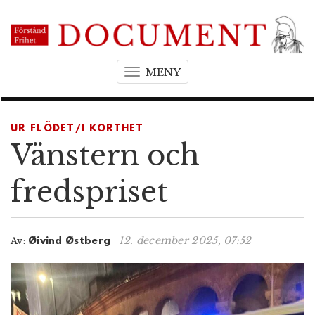
MENY
T
o
g
g
UR FLÖDET/I KORTHET
l
Vänstern och
e
n
fredspriset
a
v
i
12. december 2025, 07:52
Av:
Øivind Østberg
g
a
t
i
o