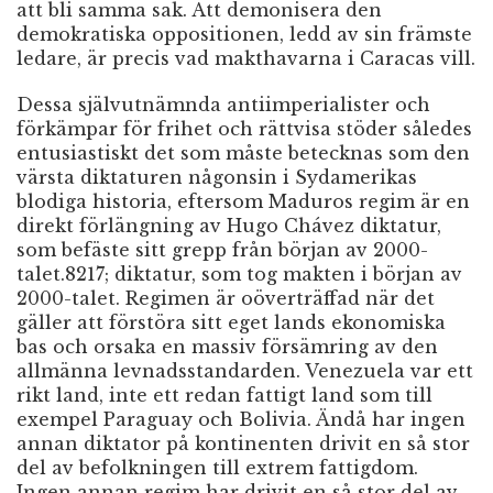
att bli samma sak. Att demonisera den
demokratiska oppositionen, ledd av sin främste
ledare, är precis vad makthavarna i Caracas vill.
Dessa självutnämnda antiimperialister och
förkämpar för frihet och rättvisa stöder således
entusiastiskt det som måste betecknas som den
värsta diktaturen någonsin i Sydamerikas
blodiga historia, eftersom Maduros regim är en
direkt förlängning av Hugo Chávez diktatur,
som befäste sitt grepp från början av 2000-
talet.8217; diktatur, som tog makten i början av
2000-talet. Regimen är oöverträffad när det
gäller att förstöra sitt eget lands ekonomiska
bas och orsaka en massiv försämring av den
allmänna levnadsstandarden. Venezuela var ett
rikt land, inte ett redan fattigt land som till
exempel Paraguay och Bolivia. Ändå har ingen
annan diktator på kontinenten drivit en så stor
del av befolkningen till extrem fattigdom.
Ingen annan regim har drivit en så stor del av