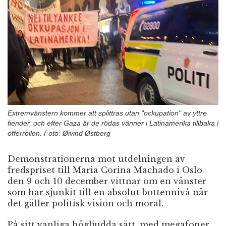
n
Extremvänstern kommer att splittras utan "ockupation" av yttre
fiender, och efter Gaza är de rödas vänner i Latinamerika tillbaka i
offerrollen. Foto: Øivind Østberg
Demonstrationerna mot utdelningen av
fredspriset till Maria Corina Machado i Oslo
den 9 och 10 december vittnar om en vänster
som har sjunkit till en absolut bottennivå när
det gäller politisk vision och moral.
På sitt vanliga högljudda sätt, med megafoner