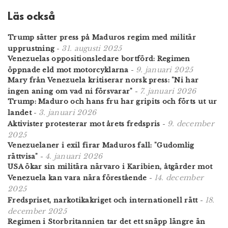
Läs också
Trump sätter press på Maduros regim med militär
31. augusti 2025
upprustning
-
Venezuelas oppositionsledare bortförd: Regimen
9. januari 2025
öppnade eld mot motorcyklarna
-
Mary från Venezuela kritiserar norsk press: "Ni har
7. januari 2026
ingen aning om vad ni försvarar"
-
Trump: Maduro och hans fru har gripits och förts ut ur
3. januari 2026
landet
-
9. december
Aktivister protesterar mot årets fredspris
-
2025
Venezuelaner i exil firar Maduros fall: "Gudomlig
4. januari 2026
rättvisa"
-
USA ökar sin militära närvaro i Karibien, åtgärder mot
14. december
Venezuela kan vara nära förestående
-
2025
18.
Fredspriset, narkotikakriget och internationell rätt
-
december 2025
Regimen i Storbritannien tar det ett snäpp längre än