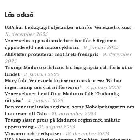
Läs också
USA har beslagtagit oljetanker utanför Venezuelas kust
-
11. december 2025
Venezuelas oppositionsledare bortförd: Regimen
9. januari 2025
öppnade eld mot motorcyklarna
-
9. december
Aktivister protesterar mot årets fredspris
-
2025
Trump: Maduro och hans fru har gripits och förts ut ur
3. januari 2026
landet
-
Mary från Venezuela kritiserar norsk press: "Ni har
7. januari 2026
ingen aning om vad ni försvarar"
-
Venezuelaner i exil firar Maduros fall: "Gudomlig
4. januari 2026
rättvisa"
-
Den venezuelanska regimen hotar Nobelpristagaren om
21. november 2025
hon reser till Oslo
-
Trump sätter press på Maduros regim med militär
31. augusti 2025
upprustning
-
12. december 2025
Vänstern och fredspriset
-