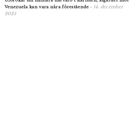
USA ökar sin militära närvaro i Karibien, åtgärder mot
14. december
Venezuela kan vara nära förestående
-
2025