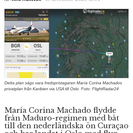
n
Detta plan sägs vara fredspristagaren María Corina Machados
privatplan från Karibien via USA till Oslo. Foto: FlightRadar24
María Corina Machado flydde
från Maduro-regimen med båt
till den nederländska ön Curaçao