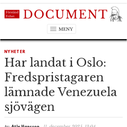
MENY
T
o
g
g
NYHETER
l
Har landat i Oslo:
e
n
Fredspristagaren
a
v
lämnade Venezuela
i
g
sjövägen
a
t
i
o
11. december 2025, 13:04
Av:
Atle Hansson