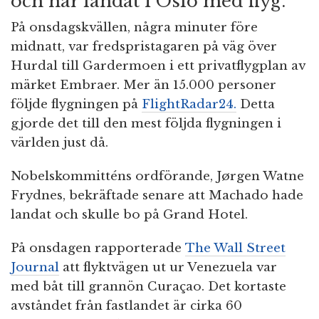
och har landat i Oslo med flyg.
På onsdagskvällen, några minuter före
midnatt, var fredspristagaren på väg över
Hurdal till Gardermoen i ett privatflygplan av
märket Embraer. Mer än 15.000 personer
följde flygningen på
FlightRadar24.
Detta
gjorde det till den mest följda flygningen i
världen just då.
Nobelskommitténs ordförande, Jørgen Watne
Frydnes, bekräftade senare att Machado hade
landat och skulle bo på Grand Hotel.
På onsdagen rapporterade
The Wall Street
Journal
att flyktvägen ut ur Venezuela var
med båt till grannön Curaçao. Det kortaste
avståndet från fastlandet är cirka 60