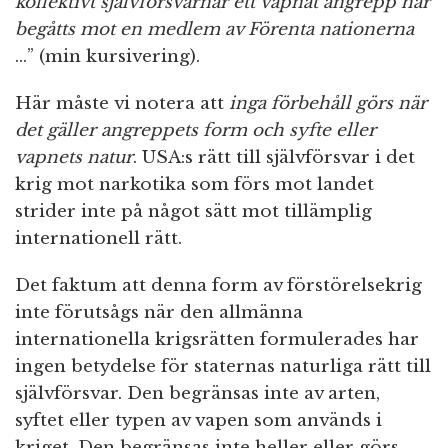
kollektivt självförsvarnär ett väpnat angrepp har
begåtts mot en medlem av Förenta nationerna
…” (min kursivering).
Här måste vi notera att
inga förbehåll görs
när
det gäller angreppets form och syfte eller
vapnets natur
. USA:s rätt till självförsvar i det
krig mot narkotika som förs mot landet
strider inte på något sätt mot tillämplig
internationell rätt.
Det faktum att denna form av förstörelsekrig
inte förutsågs när den allmänna
internationella krigsrätten formulerades har
ingen betydelse för staternas naturliga rätt till
självförsvar. Den begränsas inte av arten,
syftet eller typen av vapen som används i
kriget. Den begränsas inte heller eller görs