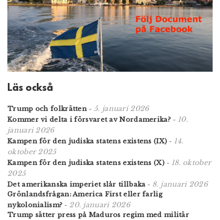
Läs också
5. januari 2026
Trump och folkrätten
-
10.
Kommer vi delta i försvaret av Nordamerika?
-
januari 2026
14.
Kampen för den judiska statens existens (IX)
-
oktober 2025
18. oktober
Kampen för den judiska statens existens (X)
-
2025
8. januari 2026
Det amerikanska imperiet slår tillbaka
-
Grönlandsfrågan: America First eller farlig
20. januari 2026
nykolonialism?
-
Trump sätter press på Maduros regim med militär