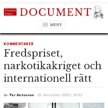
MENY
T
o
g
g
KOMMENTARER
l
Fredspriset,
e
n
narkotikakriget och
a
v
internationell rätt
i
g
a
t
18. december 2025, 10:22
Av:
Per Antonsen
i
o