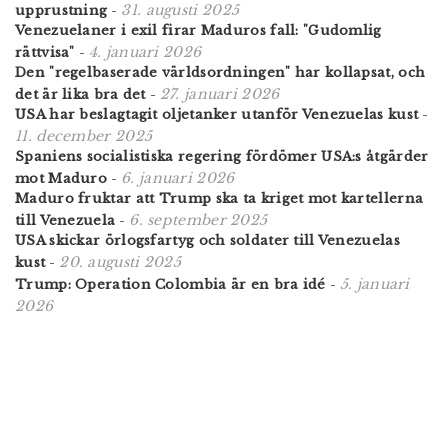
31. augusti 2025
upprustning
-
Venezuelaner i exil firar Maduros fall: "Gudomlig
4. januari 2026
rättvisa"
-
Den "regelbaserade världsordningen" har kollapsat, och
27. januari 2026
det är lika bra det
-
USA har beslagtagit oljetanker utanför Venezuelas kust
-
11. december 2025
Spaniens socialistiska regering fördömer USA:s åtgärder
6. januari 2026
mot Maduro
-
Maduro fruktar att Trump ska ta kriget mot kartellerna
6. september 2025
till Venezuela
-
USA skickar örlogsfartyg och soldater till Venezuelas
20. augusti 2025
kust
-
5. januari
Trump: Operation Colombia är en bra idé
-
2026