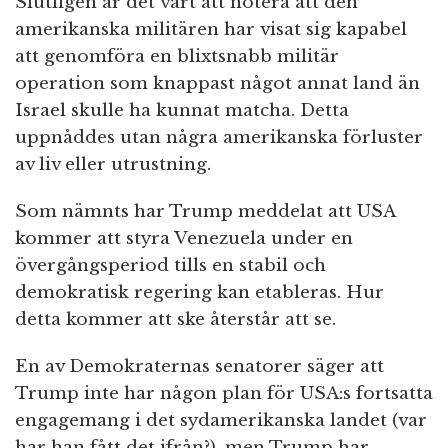
Slutligen är det värt att notera att den
amerikanska militären har visat sig kapabel
att genomföra en blixtsnabb militär
operation som knappast något annat land än
Israel skulle ha kunnat matcha. Detta
uppnåddes utan några amerikanska förluster
av liv eller utrustning.
Som nämnts har Trump meddelat att USA
kommer att styra Venezuela under en
övergångsperiod tills en stabil och
demokratisk regering kan etableras. Hur
detta kommer att ske återstår att se.
En av Demokraternas senatorer säger att
Trump inte har någon plan för USA:s fortsatta
engagemang i det sydamerikanska landet (var
har han fått det ifrån?), men Trump har