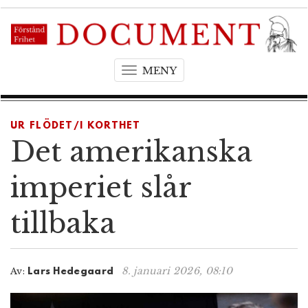
MENY
T
o
g
g
UR FLÖDET/I KORTHET
l
Det amerikanska
e
n
imperiet slår
a
v
tillbaka
i
g
a
t
8. januari 2026, 08:10
Av:
Lars Hedegaard
i
o