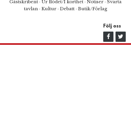
Gästskribent
·
Ur flödet/I korthet
·
Notiser
·
Svarta
tavlan
·
Kultur
·
Debatt
·
Butik/Förlag
Följ oss