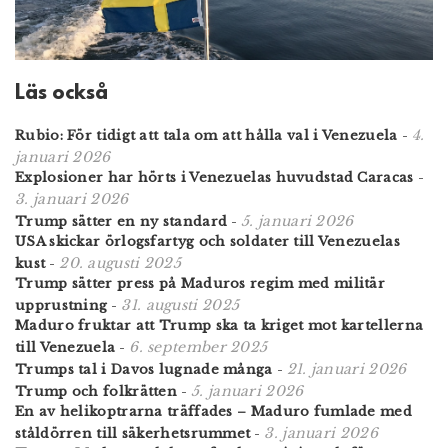
Läs också
4.
Rubio: För tidigt att tala om att hålla val i Venezuela
-
januari 2026
Explosioner har hörts i Venezuelas huvudstad Caracas
-
3. januari 2026
5. januari 2026
Trump sätter en ny standard
-
USA skickar örlogsfartyg och soldater till Venezuelas
20. augusti 2025
kust
-
Trump sätter press på Maduros regim med militär
31. augusti 2025
upprustning
-
Maduro fruktar att Trump ska ta kriget mot kartellerna
6. september 2025
till Venezuela
-
21. januari 2026
Trumps tal i Davos lugnade många
-
5. januari 2026
Trump och folkrätten
-
En av helikoptrarna träffades – Maduro fumlade med
3. januari 2026
ståldörren till säkerhetsrummet
-