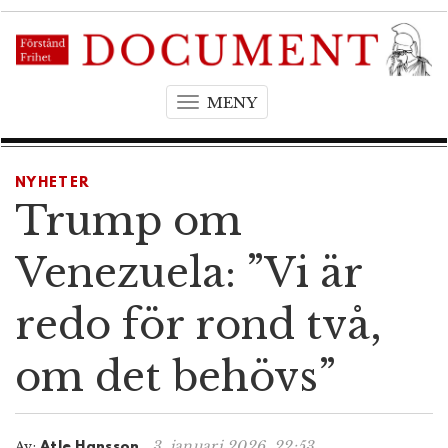
MENY
T
o
g
g
NYHETER
l
Trump om
e
n
Venezuela: ”Vi är
a
v
redo för rond två,
i
g
om det behövs”
a
t
i
o
3. januari 2026, 22:53
Av:
Atle Hansson