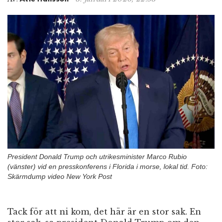
n
President Donald Trump och utrikesminister Marco Rubio
(vänster) vid en presskonferens i Florida i morse, lokal tid. Foto:
Skärmdump video New York Post
Tack för att ni kom, det här är en stor sak. En