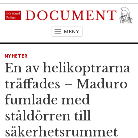
MENY
T
o
g
g
NYHETER
l
En av helikoptrarna
e
n
träffades – Maduro
a
v
fumlade med
i
g
ståldörren till
a
t
säkerhetsrummet
i
o