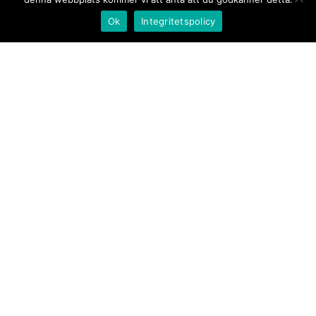
Ok
Integritetspolicy
Kontakt/tips oss
Om oss
Document.se
Första sidan
·
Nyheter
·
Kommentarer
·
Utrikes
·
Gästskribent
·
Ur flödet/I korthet
·
Notiser
·
Svarta
tavlan
·
Kultur
·
Debatt
·
Butik/Förlag