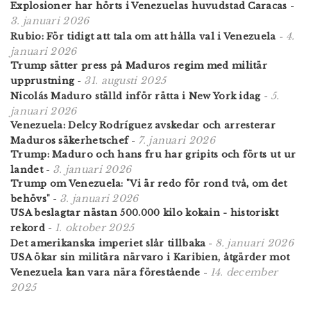
Explosioner har hörts i Venezuelas huvudstad Caracas
-
3. januari 2026
4.
Rubio: För tidigt att tala om att hålla val i Venezuela
-
januari 2026
Trump sätter press på Maduros regim med militär
31. augusti 2025
upprustning
-
5.
Nicolás Maduro ställd inför rätta i New York idag
-
januari 2026
Venezuela: Delcy Rodríguez avskedar och arresterar
7. januari 2026
Maduros säkerhetschef
-
Trump: Maduro och hans fru har gripits och förts ut ur
3. januari 2026
landet
-
Trump om Venezuela: "Vi är redo för rond två, om det
3. januari 2026
behövs"
-
USA beslagtar nästan 500.000 kilo kokain - historiskt
1. oktober 2025
rekord
-
8. januari 2026
Det amerikanska imperiet slår tillbaka
-
USA ökar sin militära närvaro i Karibien, åtgärder mot
14. december
Venezuela kan vara nära förestående
-
2025