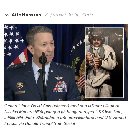
n
3. januari 2026, 23:08
Av:
Atle Hansson
General John David Cain (vänster) med den tidigare diktatorn
Nicolás Maduro tillfångatagen på hangarfartyget USS Iwo Jima,
infälld bild. Foto: Skärmdump från presskonferensen/ U.S. Armed
Forces via Donald Trump/Truth Social