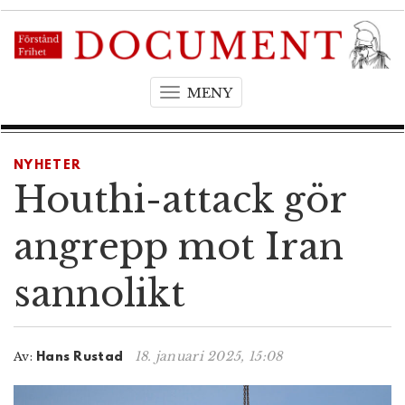
MENY
T
o
g
g
NYHETER
l
Houthi-attack gör
e
n
angrepp mot Iran
a
v
sannolikt
i
g
a
t
18. januari 2025, 15:08
Av:
Hans Rustad
i
o