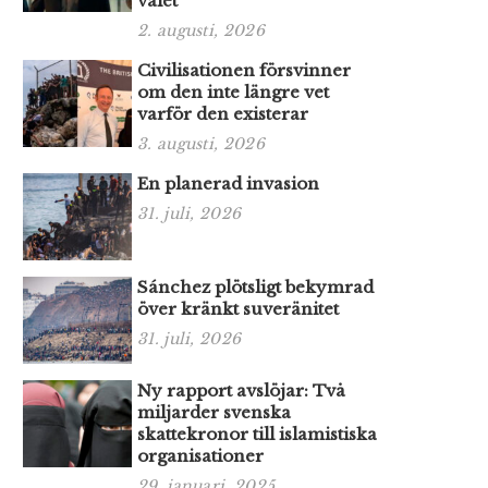
valet
2. augusti, 2026
Civilisationen försvinner
om den inte längre vet
varför den existerar
3. augusti, 2026
En planerad invasion
31. juli, 2026
Sánchez plötsligt bekymrad
över kränkt suveränitet
31. juli, 2026
Ny rapport avslöjar: Två
miljarder svenska
skattekronor till islamistiska
organisationer
29. januari, 2025