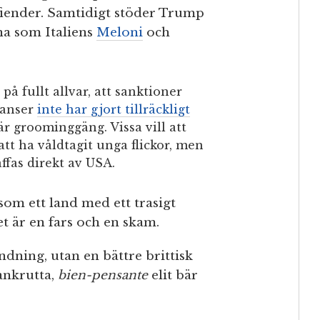
 fiender. Samtidigt stöder Trump
na som Italiens
Meloni
och
å fullt allvar, att sanktioner
 anser
inte har gjort tillräckligt
r groominggäng. Vissa vill att
tt ha våldtagit unga flickor, men
affas direkt av USA.
som ett land med ett trasigt
t är en fars och en skam.
dning, utan en bättre brittisk
ankrutta,
bien-pensante
elit bär