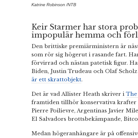
Katrine Robinson /NTB
Keir Starmer har stora pro
impopulär hemma och förl
Den brittiske premiärministern är nästa
som rör sig högerut i rasande fart. Ha
förvirrad och nästan patetisk figur. 
Biden, Justin Trudeau och Olaf Scholz 
är ett skrattobjekt
.
Det är vad Allister Heath skriver i
The
framtiden tillhör konservativa kraft
Pierre Poilievre, Argentinas Javier Mil
El Salvadors brottsbekämpande, Bitcoi
Medan högeranhängare är på offensive