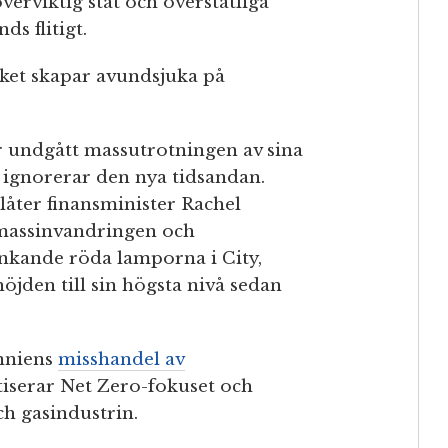
erviktig stat och överstatliga
s flitigt.
lket skapar avundsjuka på
r undgått massutrotningen av sina
 ignorerar den nya tidsandan.
låter finansminister Rachel
 massinvandringen och
inkande röda lamporna i City,
öjden till sin högsta nivå sedan
anniens
misshandel av
tiserar Net Zero-fokuset och
ch gasindustrin.