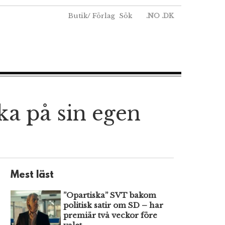
Butik
/
Förlag
Sök
.NO
.DK
ka på sin egen
Mest läst
”Opartiska” SVT bakom
politisk satir om SD – har
premiär två veckor före