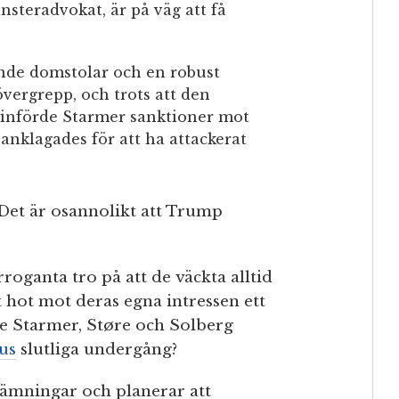
änsteradvokat, är på väg att få
ende domstolar och en robust
övergrepp, och trots att den
, införde Starmer sanktioner mot
anklagades för att ha attackerat
Det är osannolikt att Trump
roganta tro på att de väckta alltid
t hot mot deras egna intressen ett
ke Starmer, Støre och Solberg
us
slutliga undergång?
ämningar och planerar att