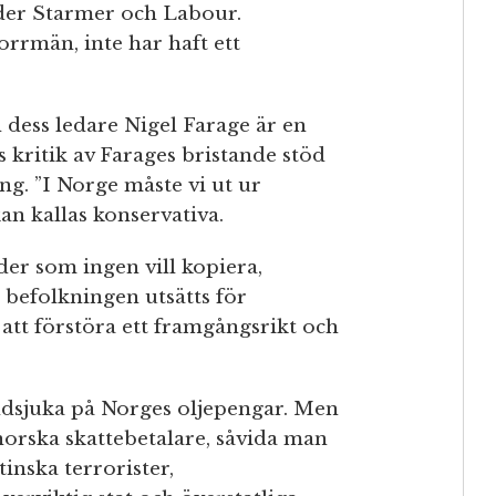
nder Starmer och Labour.
orrmän, inte har haft ett
dess ledare Nigel Farage är en
 kritik av Farages bristande stöd
g. ”I Norge måste vi ut ur
an kallas konservativa.
er som ingen vill kopiera,
 befolkningen utsätts för
t förstöra ett framgångsrikt och
dsjuka på Norges oljepengar. Men
r norska skattebetalare, såvida man
tinska terrorister,