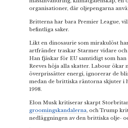
massinvandring, klimatgalenskap, en öv
organisationer, där oljepengarna använd
Britterna har bara Premier League, vi
befintliga saker.
Likt en dinosaurie som mirakulöst ha
artfränder traskar Starmer vidare och
Han fjäskar för EU samtidigt som han 
Reeves höja alla skatter. Labour ökar
överprissätter energi, ignorerar de bl
medan de brittiska räntorna skjuter i h
1998.
Elon Musk kritiserar skarpt Storbrit
groomingskandalerna
, och Trump kri
nedläggningen av den brittiska olje- o