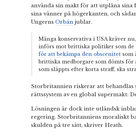
använda sin makt för att utplåna sina
sina vänner på högerkanten, och såda
Ungerns
Orbán
jublar.
Många konservativa i USA kräver nu, p
införs mot brittiska politiker som de
för att bekämpa den obscenitet
som ä
brittiska medborgare som dömts för a
som släppts efter korta straff, ska str
Storbritannien riskerar att behandlas 
rättssystem av en global supermakt: De
Lösningen är dock inte utländsk inblan
regering. Storbritanniens moraliskt b
skulden på tre sätt, skriver Heath.