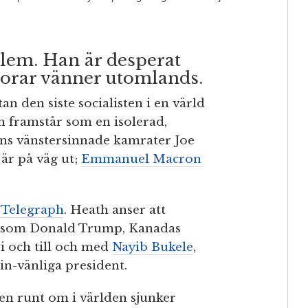
blem. Han är desperat
orar vänner utomlands.
n den siste socialisten i en värld
n framstår som en isolerad,
Hans vänstersinnade kamrater Joe
är på väg ut;
Emmanuel Macron
 Telegraph
. Heath anser att
er som Donald Trump, Kanadas
ei och till och med
Nayib Bukele
,
n-vänliga president.
n runt om i världen sjunker