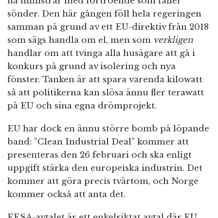
ha ministrar med förtroende som faller
sönder. Den här gången föll hela regeringen
samman på grund av ett EU-direktiv från 2018
som sägs handla om el, men som
verkligen
handlar om att tvinga alla husägare att gå i
konkurs på grund av isolering och nya
fönster. Tanken är att spara varenda kilowatt
så att politikerna kan slösa ännu fler terawatt
på EU och sina egna drömprojekt.
EU har dock en ännu större bomb på löpande
band: ”Clean Industrial Deal” kommer att
presenteras den 26 februari och ska enligt
uppgift stärka den europeiska industrin. Det
kommer att göra precis tvärtom, och Norge
kommer också att anta det.
EESA-avtalet är ett enkelriktat avtal där EU