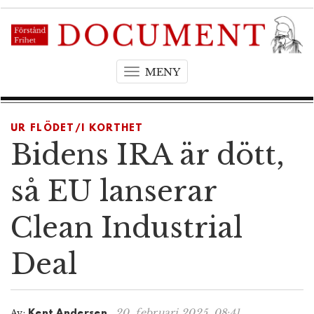
MENY
T
o
g
g
UR FLÖDET/I KORTHET
l
Bidens IRA är dött,
e
n
så EU lanserar
a
v
Clean Industrial
i
g
Deal
a
t
i
o
20. februari 2025, 08:41
Av:
Kent Andersen