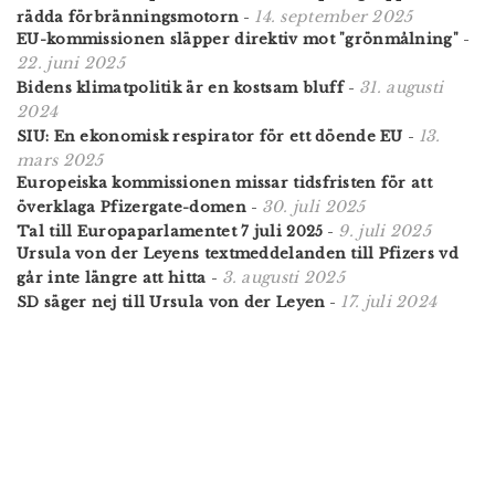
14. september 2025
rädda förbränningsmotorn
-
EU-kommissionen släpper direktiv mot "grönmålning"
-
22. juni 2025
31. augusti
Bidens klimatpolitik är en kostsam bluff
-
2024
13.
SIU: En ekonomisk respirator för ett döende EU
-
mars 2025
Europeiska kommissionen missar tidsfristen för att
30. juli 2025
överklaga Pfizergate-domen
-
9. juli 2025
Tal till Europaparlamentet 7 juli 2025
-
Ursula von der Leyens textmeddelanden till Pfizers vd
3. augusti 2025
går inte längre att hitta
-
17. juli 2024
SD säger nej till Ursula von der Leyen
-