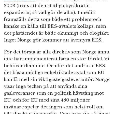
2003 (trots att den statliga byråkratin
expanderar, så vad gör de alla?). I media
framställs detta som både ett problem och
kanske en källa till EES-avtalets kollaps, men
det påståendet är både okunnigt och ologiskt:
Inget Norge gör kommer att äventyra EES.
För det första är alla direktiv som Norge ännu
inte har implementerat bara en stor fördel. Vi
behöver dem inte. Och för det andra är EES
det bästa möjliga enkelriktade avtal som EU
kan få med sin viktigaste gasleverantör. Norge
visar inga tecken på att använda sina
gasleveranser som en politisk hävstång mot
EU, och för EU med sina 450 miljoner
invånare spelar det ingen som helst roll om
624 direktiv ligger på is. Vem bryr sig, så länge