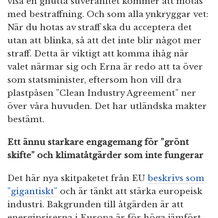
visa en gnutta suveränitet kommer att mötas
med bestraffning. Och som alla ynkryggar vet:
När du hotas av straff ska du acceptera det
utan att blinka, så att det inte blir något mer
straff. Detta är viktigt att komma ihåg när
valet närmar sig och Erna är redo att ta över
som statsminister, eftersom hon vill dra
plastpåsen ”Clean Industry Agreement” ner
över våra huvuden. Det har utländska makter
bestämt.
Ett ännu starkare engagemang för ”grönt
skifte” och klimatåtgärder som inte fungerar
Det här nya skitpaketet från EU
beskrivs som
”gigantiskt”
och är tänkt att stärka europeisk
industri. Bakgrunden till åtgärden är att
energipriserna i Europa är för höga jämfört