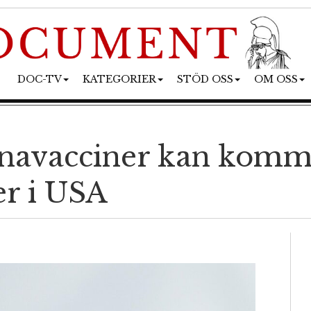
DOC-TV
KATEGORIER
STÖD OSS
OM OSS
onavacciner kan komma
er i USA