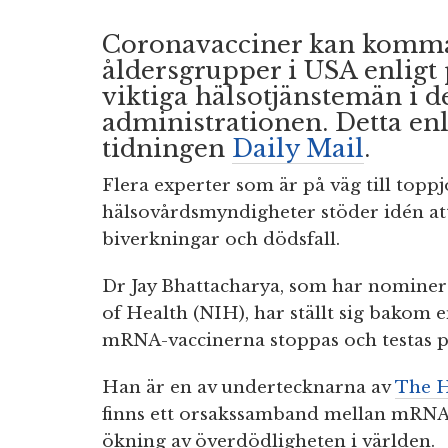
Coronavacciner kan komma a
åldersgrupper i USA enligt
viktiga hälsotjänstemän i 
administrationen. Detta enl
tidningen
Daily Mail
.
Flera experter som är på väg till top
hälsovårdsmyndigheter stöder idén at
biverkningar och dödsfall.
Dr Jay Bhattacharya, som har nominerats
of Health (NIH), har ställt sig bakom
mRNA-vaccinerna stoppas och testas på
Han är en av undertecknarna av
The 
finns ett orsakssamband mellan mRNA
ökning av överdödligheten i världen.