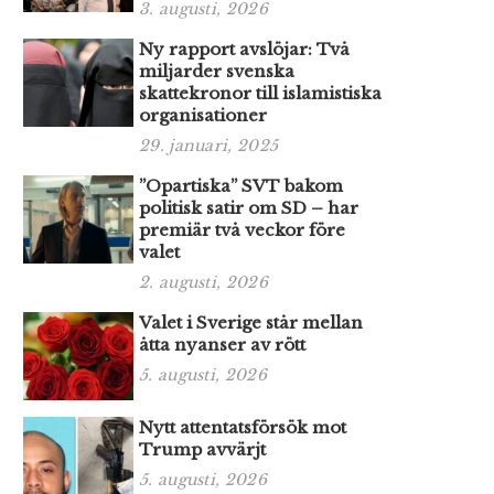
3. augusti, 2026
Ny rapport avslöjar: Två
miljarder svenska
skattekronor till islamistiska
organisationer
29. januari, 2025
”Opartiska” SVT bakom
politisk satir om SD – har
premiär två veckor före
valet
2. augusti, 2026
Valet i Sverige står mellan
åtta nyanser av rött
5. augusti, 2026
Nytt attentatsförsök mot
Trump avvärjt
5. augusti, 2026