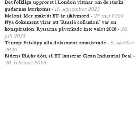
Det folkliga upproret i London vittnar om de starka
18. september 2025
gudarnas återkomst
-
27. maj 2024
Meloni: Mer makt åt EU är självmord
-
Nya dokument visar att "Russia collusion" var en
26.
konspiration. Ryssarna påverkade inte valet 2016
-
juli 2025
9. oktober
Trump: Frisläpp alla dokument omaskerade
-
2020
Bidens IRA är dött, så EU lanserar Clean Industrial Deal
-
20. februari 2025