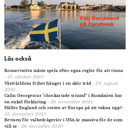
Läs också
Konservativa måste spela efter egna regler för att vinna
13. oktober 2025
-
29. augusti
Västvärldens frihet hänger i en skör tråd
-
2025
Calin Georgescus "chockartade triumf" i Rumänien har
28. november 2024
en enkel förklaring
-
Håller England och resten av Europa på att vakna upp?
-
25. december 2025
Bevisen för valbedrägerier i USA är massiva för de som
28. december 2020
vill se
-