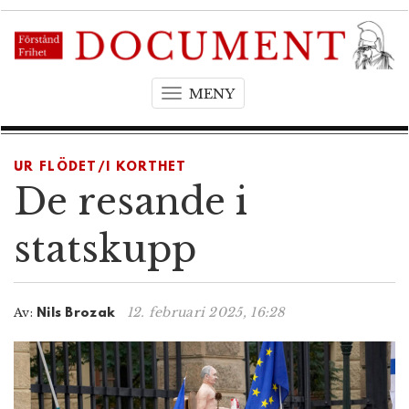
MENY
T
o
g
g
UR FLÖDET/I KORTHET
l
De resande i
e
n
statskupp
a
v
i
12. februari 2025, 16:28
Av:
Nils Brozak
g
a
t
i
o