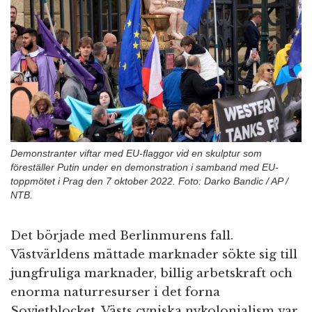
n
Demonstranter viftar med EU-flaggor vid en skulptur som
föreställer Putin under en demonstration i samband med EU-
toppmötet i Prag den 7 oktober 2022. Foto: Darko Bandic / AP /
NTB.
Det började med Berlinmurens fall.
Västvärldens mättade marknader sökte sig till
jungfruliga marknader, billig arbetskraft och
enorma naturresurser i det forna
Sovjetblocket. Västs cyniska nykolonialism var