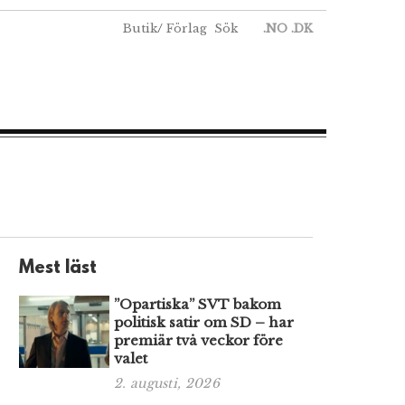
Butik
/
Förlag
Sök
.NO
.DK
Mest läst
”Opartiska” SVT bakom
politisk satir om SD – har
premiär två veckor före
valet
2. augusti, 2026