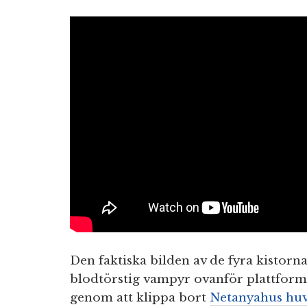
Den faktiska bilden av de fyra kistor
blodtörstig vampyr
ovanför plattform
genom att klippa bort
Netanyahus hu