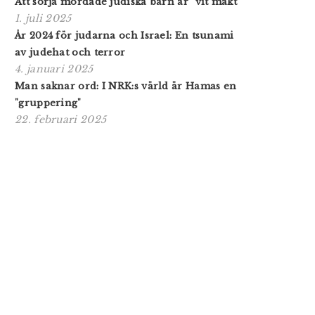
Att sörja mördade judiska barn är "vit makt"
1. juli 2025
År 2024 för judarna och Israel: En tsunami
av judehat och terror
4. januari 2025
Man saknar ord: I NRK:s värld är Hamas en
"gruppering"
22. februari 2025