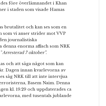
rades före överlämnandet i Khan
cher i staden som visade Hamas
as brutalitet och kan ses som en
n som vi anser strider mot VVP
den journalistiska
ara denna enorma affisch som NRK
 ”
Arresterad 7 oktober”.
as och att säga något som kan
där. Dagen innan kvarlevorna av
s såg NRK till att inte intervjua
terroristerna, Basem Naim. Denna
en kl. 19.29 och uppdaterades ca
rlevorna, med tusentals jublande