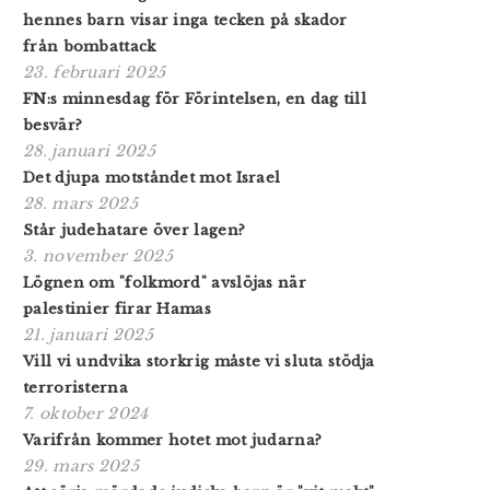
hennes barn visar inga tecken på skador
från bombattack
23. februari 2025
FN:s minnesdag för Förintelsen, en dag till
besvär?
28. januari 2025
Det djupa motståndet mot Israel
28. mars 2025
Står judehatare över lagen?
3. november 2025
Lögnen om "folkmord" avslöjas när
palestinier firar Hamas
21. januari 2025
Vill vi undvika storkrig måste vi sluta stödja
terroristerna
7. oktober 2024
Varifrån kommer hotet mot judarna?
29. mars 2025