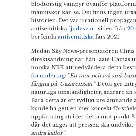
blodtörstig vampyr ovanför plattformen
människor kan se. Det finns ingen ur
historien. Det var irrationell propa
antisemitiska
”judesvin”-
video från
20
berömda
antisemitiska
fars 2021.
Medan Sky News-presentatören Chris 
direktsändning när han läste Hamas ut
norska NRK att nedvärdera detta besti
formulering:
”
En mor och två små barn 
fångna på Gazaremsan.”
Detta ger intr
naturliga omständigheter, snarare än 
Bara detta är ett tydligt utelämnande
kunde ha gett en mer korrekt förståels
uppfattning strider detta mot punkt 3
där det anges att pressen ska undvika 
andra källor”.