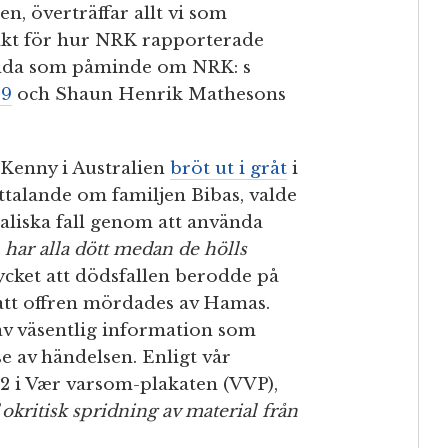
, överträffar allt vi som
säkt för hur NRK rapporterade
ganda som påminde om NRK: s
19
och Shaun Henrik Mathesons
Kenny i Australien
bröt ut i gråt
i
talande om familjen Bibas, valde
aliska fall genom att använda
har alla dött medan de hölls
ycket att dödsfallen berodde på
att offren mördades av Hamas.
 av väsentlig information som
e av händelsen. Enligt vår
.2 i Vær varsom-plakaten (VVP),
”
okritisk spridning av material från