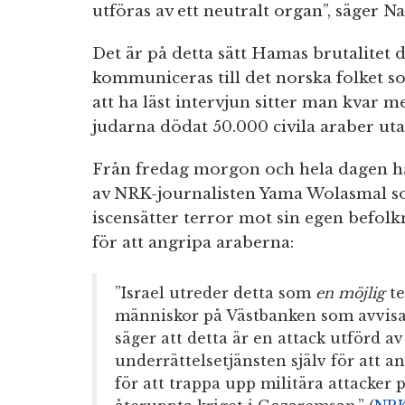
utföras av ett neutralt organ”, säger N
Det är på detta sätt Hamas brutalitet d
kommuniceras till det norska folket s
att ha läst intervjun sitter man kvar m
judarna dödat 50.000 civila araber ut
Från fredag morgon och hela dagen ha
av NRK-journalisten Yama Wolasmal som
iscensätter terror mot sin egen befol
för att angripa araberna:
”Israel utreder detta som
en möjlig
te
människor på Västbanken som avvis
säger att detta är en attack utförd av
underrättelsetjänsten själv för att
för att trappa upp militära attacker 