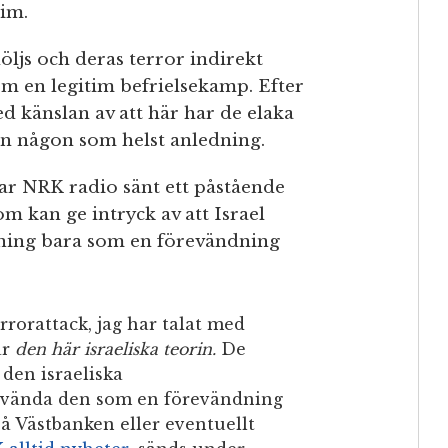
aim.
öljs och deras terror indirekt
om en legitim befrielsekamp. Efter
ed känslan av att här har de elaka
an någon som helst anledning.
r NRK radio sänt ett påstående
 kan ge intryck av att Israel
kning bara som en förevändning
rrorattack, jag har talat med
ar
den här israeliska teorin.
De
 den israeliska
 använda den som en förevändning
på Västbanken eller eventuellt