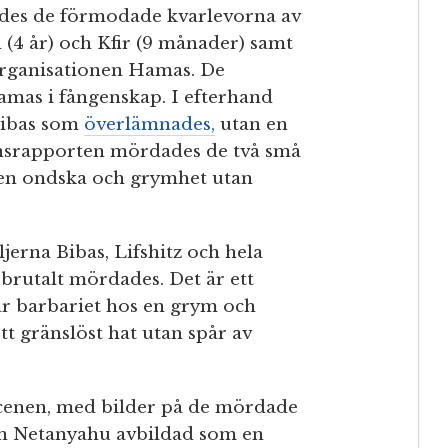
des de förmodade kvarlevorna av
l (4 år) och Kfir (9 månader) samt
ororganisationen Hamas. De
mas i fångenskap. I efterhand
 Bibas som
överlämnades,
utan en
onsrapporten mördades de två små
r en ondska och grymhet utan
jerna Bibas, Lifshitz och hela
 brutalt mördades. Det är ett
rar barbariet hos en grym och
tt gränslöst hat utan spår av
cenen, med bilder på de mördade
n Netanyahu avbildad som en