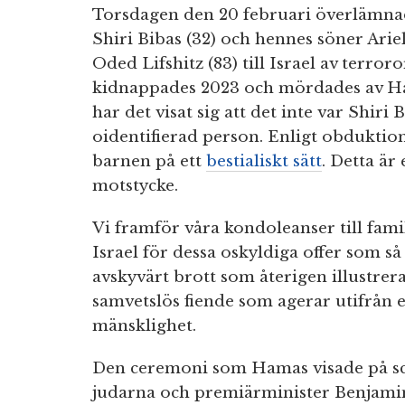
Torsdagen den 20 februari överlämna
Shiri Bibas (32) och hennes söner Arie
Oded Lifshitz (83) till Israel av terr
kidnappades 2023 och mördades av Ha
har det visat sig att det inte var Shiri
oidentifierad person. Enligt obdukti
barnen på ett
bestialiskt sätt
. Detta ä
motstycke.
Vi framför våra kondoleanser till famil
Israel för dessa oskyldiga offer som så
avskyvärt brott som återigen illustre
samvetslös fiende som agerar utifrån e
mänsklighet.
Den ceremoni som Hamas visade på s
judarna och premiärminister Benjami