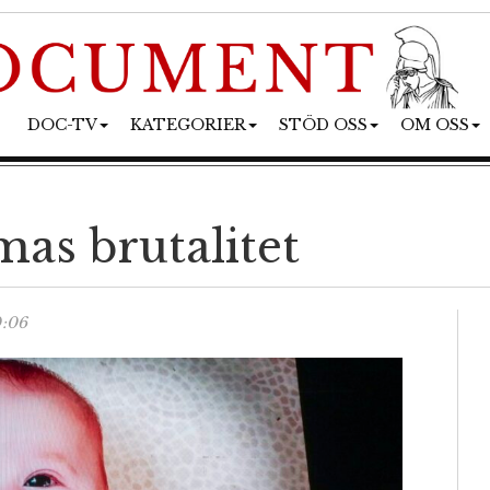
DOC-TV
KATEGORIER
STÖD OSS
OM OSS
as brutalitet
0:06