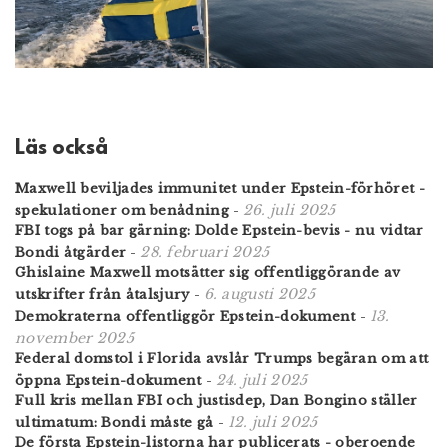
Läs också
Maxwell beviljades immunitet under Epstein-förhöret -
26. juli 2025
spekulationer om benådning
-
FBI togs på bar gärning: Dolde Epstein-bevis - nu vidtar
28. februari 2025
Bondi åtgärder
-
Ghislaine Maxwell motsätter sig offentliggörande av
6. augusti 2025
utskrifter från åtalsjury
-
13.
Demokraterna offentliggör Epstein-dokument
-
november 2025
Federal domstol i Florida avslår Trumps begäran om att
24. juli 2025
öppna Epstein-dokument
-
Full kris mellan FBI och justisdep, Dan Bongino ställer
12. juli 2025
ultimatum: Bondi måste gå
-
De första Epstein-listorna har publicerats - oberoende