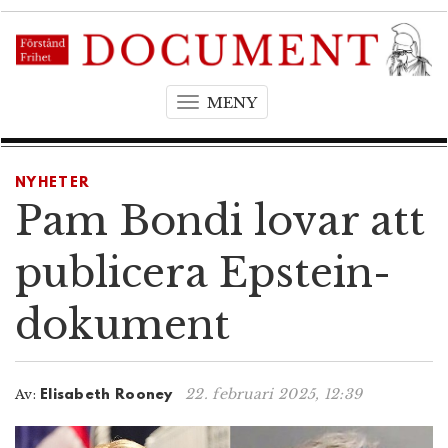
MENY
T
o
g
g
NYHETER
l
Pam Bondi lovar att
e
n
publicera Epstein-
a
v
dokument
i
g
a
t
22. februari 2025, 12:39
Av:
Elisabeth Rooney
i
o