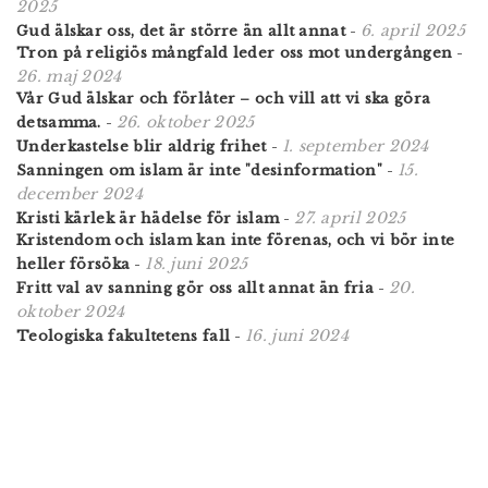
2025
6. april 2025
Gud älskar oss, det är större än allt annat
-
Tron på religiös mångfald leder oss mot undergången
-
26. maj 2024
Vår Gud älskar och förlåter – och vill att vi ska göra
26. oktober 2025
detsamma.
-
1. september 2024
Underkastelse blir aldrig frihet
-
15.
Sanningen om islam är inte "desinformation"
-
december 2024
27. april 2025
Kristi kärlek är hädelse för islam
-
Kristendom och islam kan inte förenas, och vi bör inte
18. juni 2025
heller försöka
-
20.
Fritt val av sanning gör oss allt annat än fria
-
oktober 2024
16. juni 2024
Teologiska fakultetens fall
-