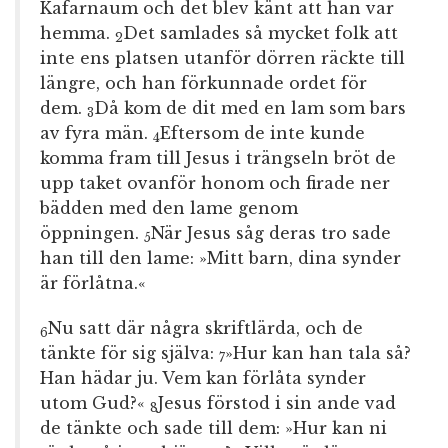
Kafarnaum och det blev känt att han var
hemma.
Det samlades så mycket folk att
2
inte ens platsen utanför dörren räckte till
längre, och han förkunnade ordet för
dem.
Då kom de dit med en lam som bars
3
av fyra män.
Eftersom de inte kunde
4
komma fram till Jesus i trängseln bröt de
upp taket ovanför honom och firade ner
bädden med den lame genom
öppningen.
När Jesus såg deras tro sade
5
han till den lame: »Mitt barn, dina synder
är förlåtna.«
Nu satt där några skriftlärda, och de
6
tänkte för sig själva:
»Hur kan han tala så?
7
Han hädar ju. Vem kan förlåta synder
utom Gud?«
Jesus förstod i sin ande vad
8
de tänkte och sade till dem: »Hur kan ni