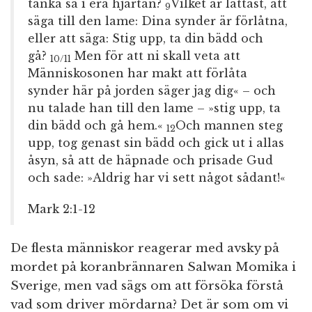
tänka så i era hjärtan?
Vilket är lättast, att
9
säga till den lame: Dina synder är förlåtna,
eller att säga: Stig upp, ta din bädd och
gå?
Men för att ni skall veta att
10/11
Människosonen har makt att förlåta
synder här på jorden säger jag dig« – och
nu talade han till den lame – »stig upp, ta
din bädd och gå hem.«
Och mannen steg
12
upp, tog genast sin bädd och gick ut i allas
åsyn, så att de häpnade och prisade Gud
och sade: »Aldrig har vi sett något sådant!«
Mark 2:1-12
De flesta människor reagerar med avsky på
mordet på koranbrännaren Salwan Momika i
Sverige, men vad sägs om att försöka förstå
vad som driver mördarna? Det är som om vi