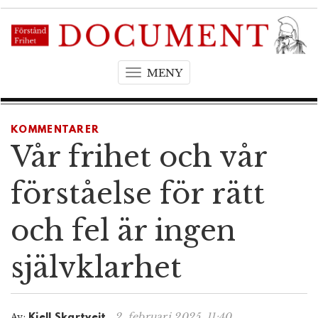
MENY
T
o
g
g
KOMMENTARER
l
Vår frihet och vår
e
n
förståelse för rätt
a
v
och fel är ingen
i
g
självklarhet
a
t
i
o
2. februari 2025, 11:40
Av:
Kjell Skartveit