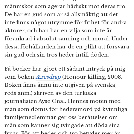
människor som agerar hädiskt mot deras tro.
De har en gud som är så allsmäktig att det
inte finns något utrymme för frihet för andra
aktörer, och han har en vilja som inte är
förankrad i absolut sanning och moral. Under
dessa förhållanden har de en plikt att försvara
sin gud och sin tros heder intill döden.
Få böcker har gjort ett sådant intryck på mig
som boken
Æresdrap
(Honour killing, 2008.
Boken finns ännu inte utgiven på svenska;
reds anm.) skriven av den turkiska
journalisten Ayse Onal. Hennes möten med
män som dömts för hedersmord på kvinnliga
familjemedlemmar ger oss berättelser om
män som känner sig tvingade att döda sina
fruar. För att heder och tro betyder mer än