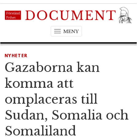
MENY
T
o
g
g
NYHETER
l
Gazaborna kan
e
n
komma att
a
v
omplaceras till
i
g
Sudan, Somalia och
a
t
Somaliland
i
o