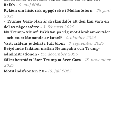
9. maj 2024
Rafah
-
28. juni
Rykten om historisk uppgörelse i Mellanöstern
-
2025
- Trumps Gaza-plan är så skandalös att den kan vara en
5. februari 2025
del av något större
-
Ny Trump-triumf: Pakistan på väg mot Abraham-avtalet
4. oktober 2025
- och ett erkännande av Israel?
-
3. september 2025
Västvärldens judehat i full blom
-
Betydande friktion mellan Netanyahu och Trump-
29. december 2026
administrationen
-
18. november
Säkerhetsrådet låter Trump ta över Gaza
-
2025
10. juli 2025
Motståndsfronten 2.0
-