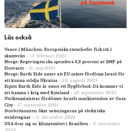
Läs också
Vance i München: Europeiska statschefer fick stå i
15. februari 2025
skamvrån
-
Norge: Regeringen ska spendera 3,3 procent av BNP på
15. maj 2025
försvaret
-
Norge: Barth Eide anser att EU måste fördöma Israel för
30. augusti 2025
att kunna stödja Ukraina
-
Espen Barth Eide är emot ett flygförbud: Då kommer vi
10. september 2025
att hamna i krig med Ryssland
-
Utrikesministrar fördömer Israels markinvasion av Gaza
17. september 2025
City
-
Storbritannien ökar satsningarna på elektriska
11. december 2024
stridsvagnar
-
3. november
USA drar sig ur klimatmötet i Brasilien
-
2025