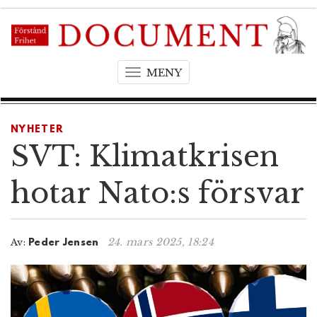
MENY
T
o
g
g
NYHETER
l
SVT: Klimatkrisen
e
n
hotar Nato:s försvar
a
v
i
24. mars 2025, 18:24
Av:
Peder Jensen
g
a
t
i
o