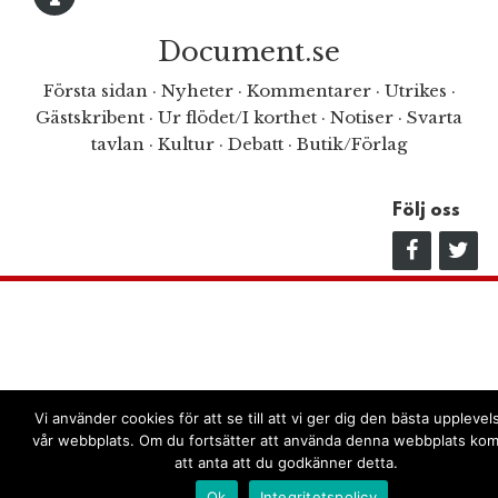
Document.se
Första sidan
·
Nyheter
·
Kommentarer
·
Utrikes
·
Gästskribent
·
Ur flödet/I korthet
·
Notiser
·
Svarta
tavlan
·
Kultur
·
Debatt
·
Butik/Förlag
Följ oss
Vi använder cookies för att se till att vi ger dig den bästa uppleve
vår webbplats. Om du fortsätter att använda denna webbplats kom
att anta att du godkänner detta.
Ok
Integritetspolicy