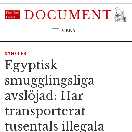
MENY
T
o
g
g
NYHETER
l
Egyptisk
e
n
smugglingsliga
a
v
avslöjad: Har
i
g
transporterat
a
t
tusentals illegala
i
o