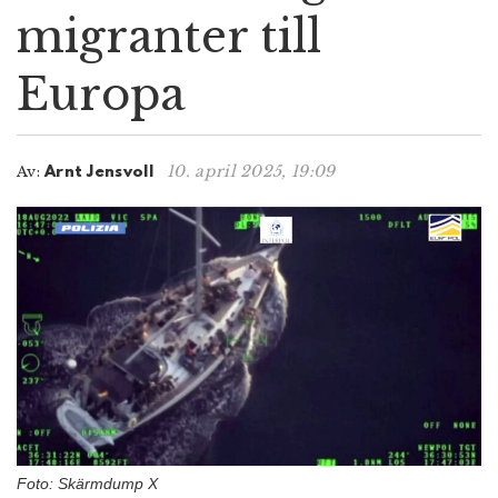
migranter till
n
Europa
10. april 2025, 19:09
Av:
Arnt Jensvoll
Foto: Skärmdump X