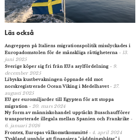
Läs också
Angreppen på Italiens migrationspolitik misslyckades i
13.
Europadomstolen för de mänskliga rättigheterna
-
juni 2025
9.
Sverige köper sig fri från EU:s asylfördelning
-
december 2025
Libyska kustbevakningen öppnade eld mot
27.
norskregistrerade Ocean Viking i Medelhavet
-
augusti 2025
EU ger euromiljarder till Egypten för att stoppa
20. mars 2024
migration
-
Ny form av människohandel upptäckt: Busschaufförer
transporterade illegala mellan Spanien och Frankrike
-
6. januari 2026
4. april 2024
Frontex, Europas välkomst­kommitté
-
Tyskland upphör att finansiera "räddningsbåtar" i