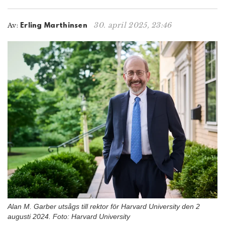
n
30. april 2025, 23:46
Av:
Erling Marthinsen
Alan M. Garber utsågs till rektor för Harvard University den 2
augusti 2024. Foto: Harvard University