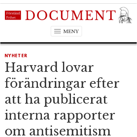
MENY
T
o
g
g
NYHETER
l
Harvard lovar
e
n
förändringar efter
a
v
att ha publicerat
i
g
interna rapporter
a
t
om antisemitism
i
o