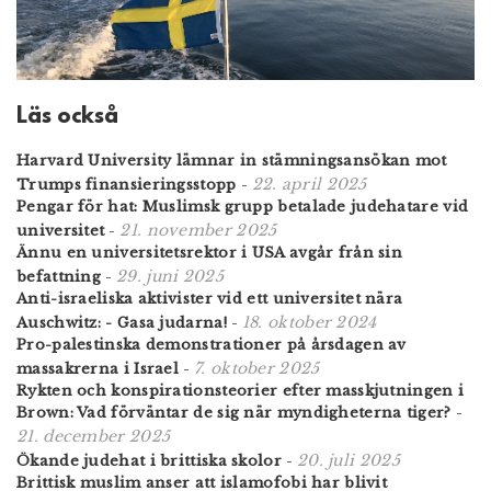
Läs också
Harvard University lämnar in stämningsansökan mot
22. april 2025
Trumps finansieringsstopp
-
Pengar för hat: Muslimsk grupp betalade judehatare vid
21. november 2025
universitet
-
Ännu en universitetsrektor i USA avgår från sin
29. juni 2025
befattning
-
Anti-israeliska aktivister vid ett universitet nära
18. oktober 2024
Auschwitz: - Gasa judarna!
-
Pro-palestinska demonstrationer på årsdagen av
7. oktober 2025
massakrerna i Israel
-
Rykten och konspirationsteorier efter masskjutningen i
Brown: Vad förväntar de sig när myndigheterna tiger?
-
21. december 2025
20. juli 2025
Ökande judehat i brittiska skolor
-
Brittisk muslim anser att islamofobi har blivit