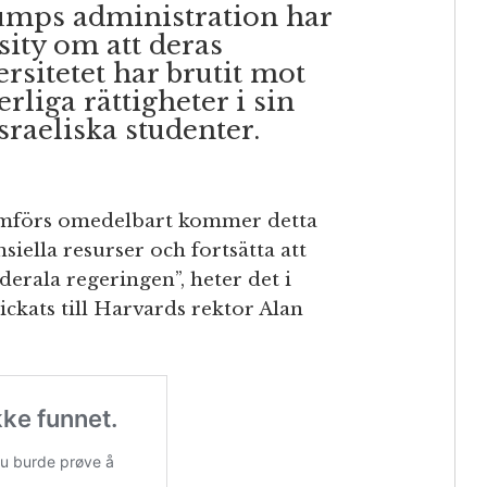
umps administration har
ity om att deras
ersitetet har brutit mot
liga rättigheter i sin
sraeliska studenter.
omförs omedelbart kommer detta
ansiella resurser och fortsätta att
erala regeringen”, heter det i
ickats till Harvards rektor Alan