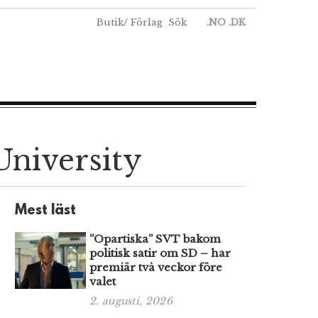
Butik
/
Förlag
Sök
.NO
.DK
University
Mest läst
”Opartiska” SVT bakom
politisk satir om SD – har
premiär två veckor före
valet
2. augusti, 2026