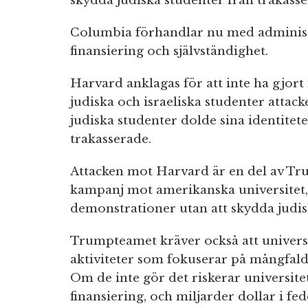
skydda judiska studenter från trakasse
Columbia förhandlar nu med administ
finansiering och självständighet.
Harvard anklagas för att inte ha gjor
judiska och israeliska studenter attac
judiska studenter dolde sina identiteter
trakasserade.
Attacken mot Harvard är en del av T
kampanj mot amerikanska universitet, 
demonstrationer utan att skydda judis
Trumpteamet kräver också att universi
aktiviteter som fokuserar på mångfald,
Om de inte gör det riskerar universitet
finansiering, och miljarder dollar i fed