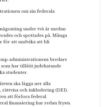
rier.
rationen om sin federala
t någonting under två år medan
kerades och spottades på. Många
 för att undvika att bli
rump-administrationens bredare
som har tillåtit judehatande
ka studenter.
teten ska lägga ner alla
 rättvisa och inkludering (DEI).
en att förlora federal
eral finansiering har redan frysts.