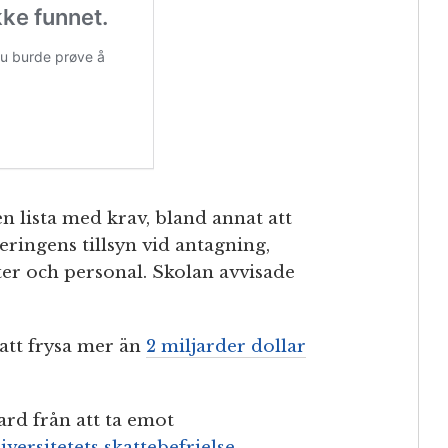
n lista med krav, bland annat att
eringens tillsyn vid antagning,
ter och personal. Skolan avvisade
tt frysa mer än
2 miljarder dollar
rd från att ta emot
iversitetets skattebefrielse
.