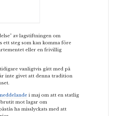
else” av lagstiftningen om
is ett steg som kan komma före
tementet eller en frivillig
tidigare vanligtvis gått med på
r inte givet att denna tradition
set.
 meddelande
i maj om att en statlig
 brutit mot lagar om
åstås ha misslyckats med att