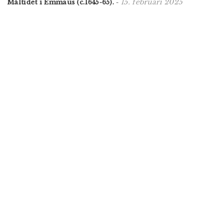
15. februari 2025
Måltidet i Emmaus (c.1645-65).
-