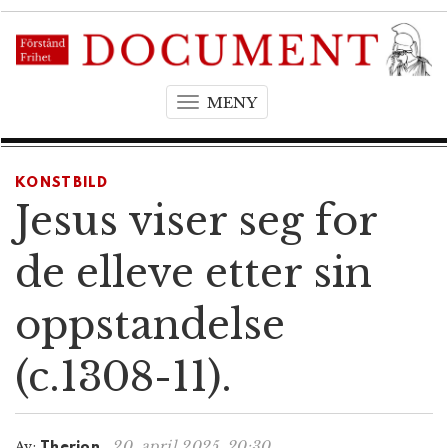
MENY
T
o
g
g
KONSTBILD
l
Jesus viser seg for
e
n
de elleve etter sin
a
v
oppstandelse
i
g
(c.1308-11).
a
t
i
o
20. april 2025, 20:30
Av:
Therion