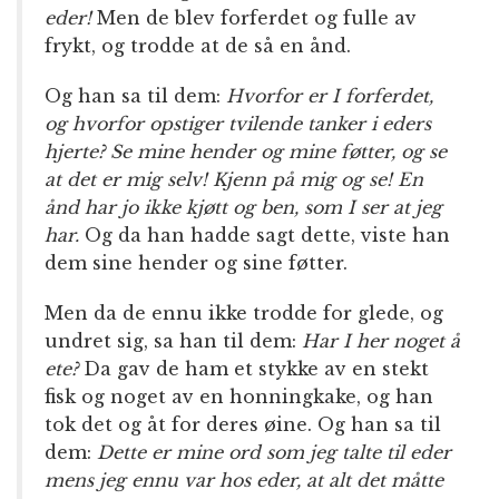
eder!
Men de blev forferdet og fulle av
frykt, og trodde at de så en ånd.
Og han sa til dem:
Hvorfor er I forferdet,
og hvorfor opstiger tvilende tanker i eders
hjerte? Se mine hender og mine føtter, og se
at det er mig selv! Kjenn på mig og se! En
ånd har jo ikke kjøtt og ben, som I ser at jeg
har.
Og da han hadde sagt dette, viste han
dem sine hender og sine føtter.
Men da de ennu ikke trodde for glede, og
undret sig, sa han til dem:
Har I her noget å
ete?
Da gav de ham et stykke av en stekt
fisk og noget av en honningkake, og han
tok det og åt for deres øine. Og han sa til
dem:
Dette er mine ord som jeg talte til eder
mens jeg ennu var hos eder, at alt det måtte