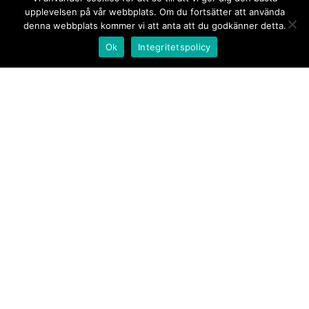
upplevelsen på vår webbplats. Om du fortsätter att använda
denna webbplats kommer vi att anta att du godkänner detta.
Ok
Integritetspolicy
Kontakt/tips oss
Om oss
Document.se
Första sidan
·
Nyheter
·
Kommentarer
·
Utrikes
·
Gästskribent
·
Ur flödet/I korthet
·
Notiser
·
Svarta