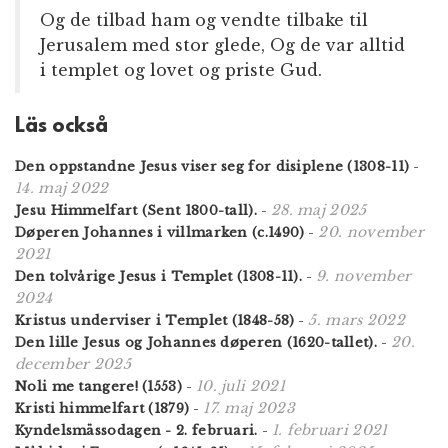
Og de tilbad ham og vendte tilbake til
Jerusalem med stor glede, Og de var alltid
i templet og lovet og priste Gud.
Läs också
Den oppstandne Jesus viser seg for disiplene (1308-11)
-
14. maj 2022
28. maj 2025
Jesu Himmelfart (Sent 1800-tall).
-
20. november
Døperen Johannes i villmarken (c.1490)
-
2021
9. november
Den tolvårige Jesus i Templet (1308-11).
-
2024
5. mars 2022
Kristus underviser i Templet (1848-58)
-
20.
Den lille Jesus og Johannes døperen (1620-tallet).
-
december 2025
10. juli 2021
Noli me tangere! (1553)
-
17. maj 2023
Kristi himmelfart (1879)
-
1. februari 2021
Kyndelsmässodagen - 2. februari.
-