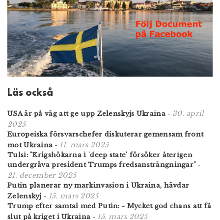
Läs också
30. april
USA är på väg att ge upp Zelenskyjs Ukraina
-
2025
Europeiska försvarschefer diskuterar gemensam front
11. mars 2025
mot Ukraina
-
Tulsi: "Krigshökarna i 'deep state' försöker återigen
undergräva president Trumps fredsansträngningar"
-
21. december 2025
Putin planerar ny markinvasion i Ukraina, hävdar
15. mars 2025
Zelenskyj
-
Trump efter samtal med Putin: - Mycket god chans att få
15. mars 2025
slut på kriget i Ukraina
-