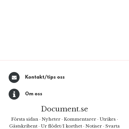
Kontakt/tips oss
Om oss
Document.se
Första sidan
·
Nyheter
·
Kommentarer
·
Utrikes
·
Gästskribent
·
Ur flödet/I korthet
·
Notiser
·
Svarta