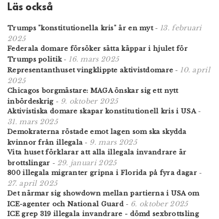
Läs också
13. februari
Trumps "konstitutionella kris" är en myt
-
2025
Federala domare försöker sätta käppar i hjulet för
16. mars 2025
Trumps politik
-
10. april
Representanthuset vingklippte aktivistdomare
-
2025
Chicagos borgmästare: MAGA önskar sig ett nytt
9. oktober 2025
inbördeskrig
-
Aktivistiska domare skapar konstitutionell kris i USA
-
31. mars 2025
Demokraterna röstade emot lagen som ska skydda
9. mars 2025
kvinnor från illegala
-
Vita huset förklarar att alla illegala invandrare är
29. januari 2025
brottslingar
-
800 illegala migranter gripna i Florida på fyra dagar
-
27. april 2025
Det närmar sig showdown mellan partierna i USA om
6. oktober 2025
ICE-agenter och National Guard
-
ICE grep 319 illegala invandrare - dömd sexbrottsling