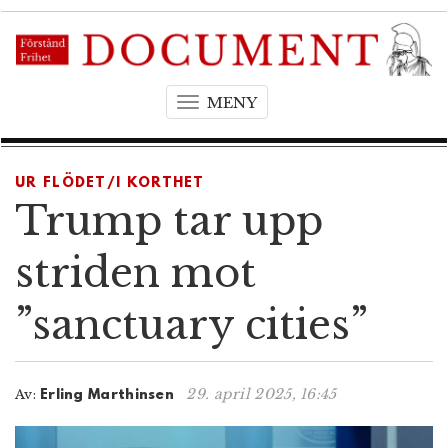
MENY
T
o
g
g
UR FLÖDET/I KORTHET
l
Trump tar upp
e
n
striden mot
a
v
”sanctuary cities”
i
g
a
t
29. april 2025, 16:45
Av:
Erling Marthinsen
i
o