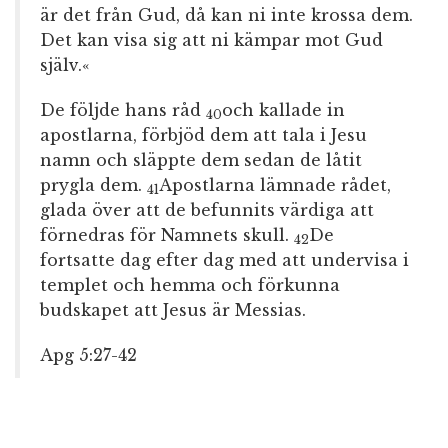
är det från Gud, då kan ni inte krossa dem.
Det kan visa sig att ni kämpar mot Gud
själv.«
De följde hans råd
och kallade in
40
apostlarna, förbjöd dem att tala i Jesu
namn och släppte dem sedan de låtit
prygla dem.
Apostlarna lämnade rådet,
41
glada över att de befunnits värdiga att
förnedras för Namnets skull.
De
42
fortsatte dag efter dag med att undervisa i
templet och hemma och förkunna
budskapet att Jesus är Messias.
Apg 5:27-42