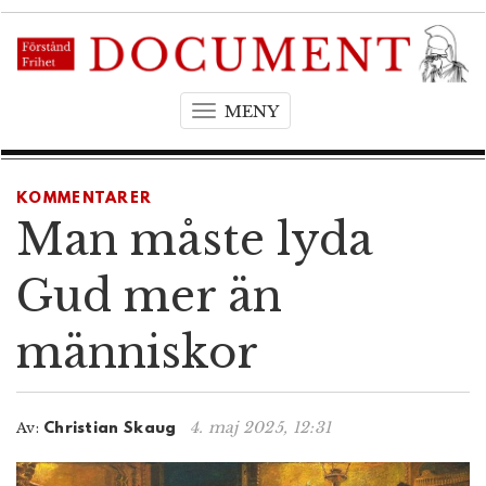
MENY
T
o
g
g
KOMMENTARER
l
Man måste lyda
e
n
Gud mer än
a
v
människor
i
g
a
t
4. maj 2025, 12:31
Av:
Christian Skaug
i
o