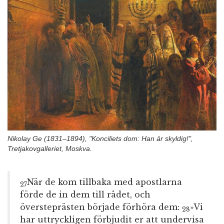
n
Nikolay Ge (1831–1894), "Konciliets dom: Han är skyldig!",
Tretjakovgalleriet, Moskva.
När de kom tillbaka med apostlarna
27
förde de in dem till rådet, och
översteprästen började förhöra dem:
»Vi
28
har uttryckligen förbjudit er att undervisa