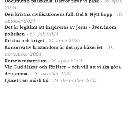
16. april
Documents påskskola: Därför firar vi påsk!
-
2025
10.
Den kristna civilisationens fall. Del 3: Nytt hopp
-
oktober 2025
Det är legitimt att inspireras av Jesus - även inom
20. juli 2025
politiken
-
27. april 2025
Kristus och kriget
-
10.
Konservativ kristendom är det nya häxeriet
-
november 2024
18. april 2025
Korsets mysterium
-
Vår Gud älskar och förlåter – och vill att vi ska göra
26. oktober 2025
detsamma.
-
24. december 2025
Ljuset i en mörk tid
-