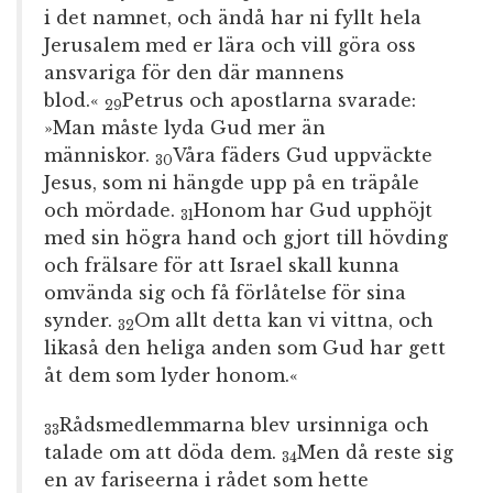
i det namnet, och ändå har ni fyllt hela
Jerusalem med er lära och vill göra oss
ansvariga för den där mannens
blod.«
Petrus och apostlarna svarade:
29
»Man måste lyda Gud mer än
människor.
Våra fäders Gud uppväckte
30
Jesus, som ni hängde upp på en träpåle
och mördade.
Honom har Gud upphöjt
31
med sin högra hand och gjort till hövding
och frälsare för att Israel skall kunna
omvända sig och få förlåtelse för sina
synder.
Om allt detta kan vi vittna, och
32
likaså den heliga anden som Gud har gett
åt dem som lyder honom.«
Rådsmedlemmarna blev ursinniga och
33
talade om att döda dem.
Men då reste sig
34
en av fariseerna i rådet som hette