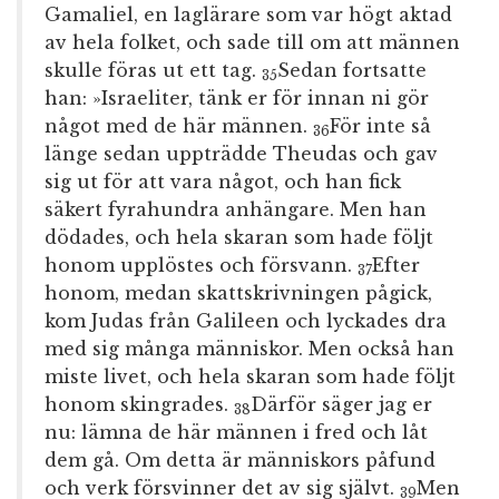
Gamaliel, en laglärare som var högt aktad
av hela folket, och sade till om att männen
skulle föras ut ett tag.
Sedan fortsatte
35
han: »Israeliter, tänk er för innan ni gör
något med de här männen.
För inte så
36
länge sedan uppträdde Theudas och gav
sig ut för att vara något, och han fick
säkert fyrahundra anhängare. Men han
dödades, och hela skaran som hade följt
honom upplöstes och försvann.
Efter
37
honom, medan skattskrivningen pågick,
kom Judas från Galileen och lyckades dra
med sig många människor. Men också han
miste livet, och hela skaran som hade följt
honom skingrades.
Därför säger jag er
38
nu: lämna de här männen i fred och låt
dem gå. Om detta är människors påfund
och verk försvinner det av sig självt.
Men
39