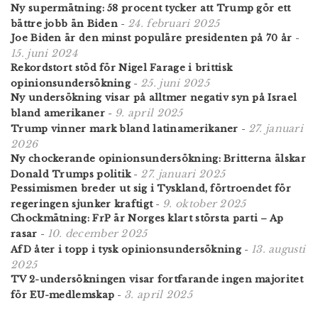
Ny supermätning: 58 procent tycker att Trump gör ett
24. februari 2025
bättre jobb än Biden
-
Joe Biden är den minst populäre presidenten på 70 år
-
15. juni 2024
Rekordstort stöd för Nigel Farage i brittisk
25. juni 2025
opinionsundersökning
-
Ny undersökning visar på alltmer negativ syn på Israel
9. april 2025
bland amerikaner
-
27. januari
Trump vinner mark bland latinamerikaner
-
2026
Ny chockerande opinionsundersökning: Britterna älskar
27. januari 2025
Donald Trumps politik
-
Pessimismen breder ut sig i Tyskland, förtroendet för
9. oktober 2025
regeringen sjunker kraftigt
-
Chockmätning: FrP är Norges klart största parti – Ap
10. december 2025
rasar
-
13. augusti
AfD åter i topp i tysk opinionsundersökning
-
2025
TV 2-undersökningen visar fortfarande ingen majoritet
3. april 2025
för EU-medlemskap
-