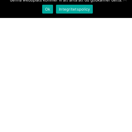
denna webbplats kommer vi att anta att du godkänner detta.
Ok
Integritetspolicy
Kontakt/tips oss
Om oss
Document.se
Första sidan
·
Nyheter
·
Kommentarer
·
Utrikes
·
Gästskribent
·
Ur flödet/I korthet
·
Notiser
·
Svarta
tavlan
·
Kultur
·
Debatt
·
Butik/Förlag