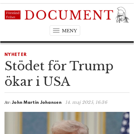
MENY
T
o
g
g
NYHETER
l
Stödet för Trump
e
n
ökar i USA
a
v
i
14. maj 2025, 16:36
Av:
John Martin Johansen
g
a
t
i
o