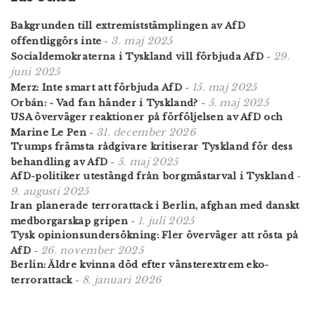
Bakgrunden till extremiststämplingen av AfD
3. maj 2025
offentliggörs inte
-
29.
Socialdemokraterna i Tyskland vill förbjuda AfD
-
juni 2025
15. maj 2025
Merz: Inte smart att förbjuda AfD
-
5. maj 2025
Orbán: - Vad fan händer i Tyskland?
-
USA överväger reaktioner på förföljelsen av AfD och
31. december 2026
Marine Le Pen
-
Trumps främsta rådgivare kritiserar Tyskland för dess
5. maj 2025
behandling av AfD
-
AfD-politiker utestängd från borgmästarval i Tyskland
-
9. augusti 2025
Iran planerade terrorattack i Berlin, afghan med danskt
1. juli 2025
medborgarskap gripen
-
Tysk opinionsundersökning: Fler överväger att rösta på
26. november 2025
AfD
-
Berlin: Äldre kvinna död efter vänsterextrem eko-
8. januari 2026
terrorattack
-