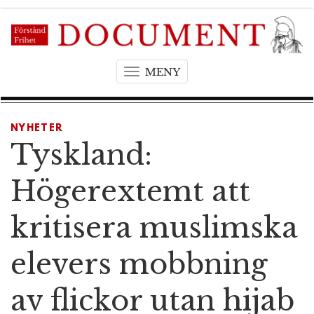
MENY
T
o
g
g
NYHETER
l
Tyskland:
e
n
Högerextemt att
a
v
kritisera muslimska
i
g
elevers mobbning
a
t
av flickor utan hijab
i
o